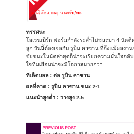
ทรรศนะ
โอเรนเบิร์ก ฟอร์มกำลังระส่ำไม่ชนะมา 4 นัดติ
ลูก วันนี้ต้องเจอกับ รูบิน คาซาน ที่ถึงแม้ผลงาน
ชัยชนะในนัดล่าสุดก็น่าจะเรียกความมั่นใจกลับ
ใจทีมเยือนน่าจะมีโอกาสมากกว่า
ทีเด็ดบอล : ต่อ รูบิน คาซาน
ผลที่คาด : รูบิน คาซาน ชนะ 2-1
แนะนำสูงต่ำ : วางสูง 2.5
PREVIOUS POST
วิเคราะห์บอล บราซิล ซีรี่ บี : แอต.กัวเนนเซ่ -vs- อาไว