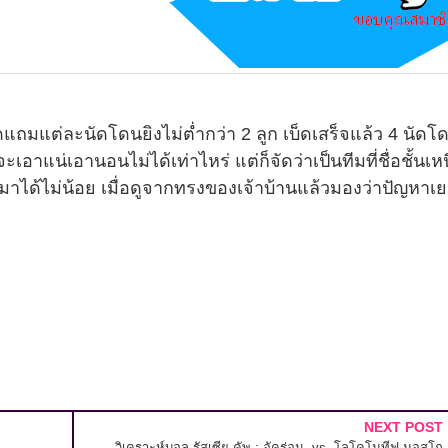
ดแถมแต่ละนัดโดนยิงไม่ต่ำกว่า 2 ลูก เบ็ดเสร็จแล้ว 4 นัด
จะเอาแน่เอานอนไม่ได้เท่าไหร่ แต่ก็จัดว่าเป็นทีมที่ชื่อชั้นเห
มาได้ไม่น้อย เมื่อดูจากทรงของเจ้าบ้านแล้วมองว่าปัญหาเย
NEXT POST
วิเคราะห์บอล รัสเซีย คัพ : อัคร่อน -vs- โลโคโมทีฟ มอสโก