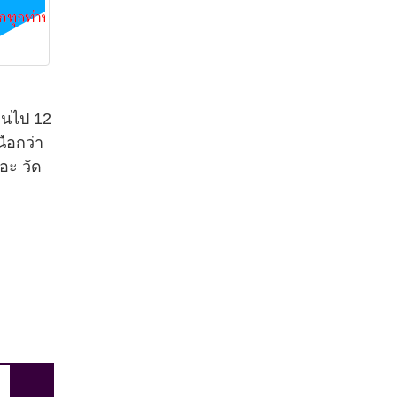
โดนไป 12
นือกว่า
อะ วัด