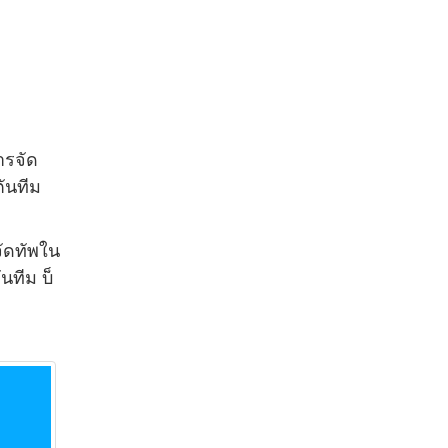
ารจัด
ตันทีม
จัดทัพใน
นทีม บ็