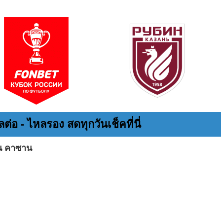
ต่อ - ไหลรอง สดทุกวันเช็คที่นี่
บิน คาซาน