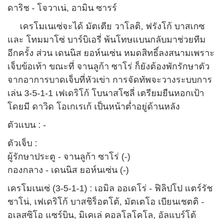
ดาริช - โจวาเน่, อามิน ซารร์
เครโมเนเซ่จะได้ มัตเตีย วาโลติ, ฟรังโก้ บาสเกซ
และ โทมมาโซ่ บาร์บิเอรี่ พ้นโทษแบนกลับมาช่วยทีม
อีกครั้ง ส่วน เดนนิส ยอห์นเซ่น หมดสิทธิ์ลงสนามเพราะ
เจ็บข้อเท้า ขณะที่ จานลูก้า ซาโร่ ก็ยังต้องพักรักษาตัว
จากอาการบาดเจ็บที่หัวเข่า การจัดทัพจะวางระบบการ
เล่น 3-5-1-1 เฟเดริโก้ โบนาสโซลี่ เตรียมยืนหอกเป้า
โดยมี ดาวิด โอเกเรเก้ เป็นหน้าต่ำอยู่ด้านหลัง
ตัวแบน : -
ตัวเจ็บ :
ผู้รักษาประตู - จานลูก้า ซาโร่ (-)
กองกลาง - เดนนิส ยอห์นเซ่น (-)
เครโมเนเซ่ (3-5-1-1) : เอมิล ออเดโร่ - ฟิลิปโป แตร์รัช
ชาโน่, เฟเดริโก้ บาสชิร็อตโต้, มัตเตโอ เบียนเชตติ -
อเลสซิโอ แซร์บิน, มิเคเล่ คอลโลโคโล, อัลแบร์โต้