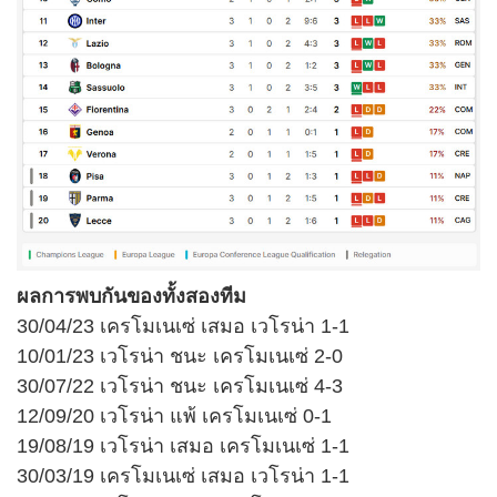
ผลการพบกันของทั้งสองทีม
30/04/23 เครโมเนเซ่ เสมอ เวโรน่า 1-1
10/01/23 เวโรน่า ชนะ เครโมเนเซ่ 2-0
30/07/22 เวโรน่า ชนะ เครโมเนเซ่ 4-3
12/09/20 เวโรน่า แพ้ เครโมเนเซ่ 0-1
19/08/19 เวโรน่า เสมอ เครโมเนเซ่ 1-1
30/03/19 เครโมเนเซ่ เสมอ เวโรน่า 1-1