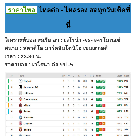
ราคาไหล
ไหลต่อ - ไหลรอง สดทุกวันเช็คที่
นี่
วิเคราะห์บอล เซเรีย อา : เวโรน่า -vs- เครโมเนเซ่
สนาม : สตาดิโอ มาร์คอันโตนิโอ เบนเตกอดิ
เวลา : 23.30 น.
ราคาบอล : เวโรน่า ต่อ ปป -5