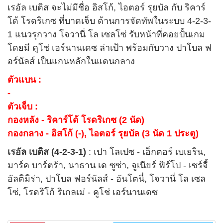
เรอัล เบติส จะไม่มีชื่อ อิสโก้, ไอตอร์ รุยบัล กับ ริคาร์
โด้ โรดริเกซ ที่บาดเจ็บ ด้านการจัดทัพในระบบ 4-2-3-
1 แนวรุกวาง โจวานี่ โล เซลโซ่ รับหน้าที่คอยปั้นเกม
โดยมี คูโช่ เอร์นานเดซ ล่าเป้า พร้อมกับวาง ปาโบล ฟ
อร์นัลส์ เป็นแกนหลักในแดนกลาง
ตัวแบน :
-
ตัวเจ็บ :
กองหลัง - ริคาร์โด้ โรดริเกซ (2 นัด)
กองกลาง - อิสโก้ (-), ไอตอร์ รุยบัล (3 นัด 1 ประตู)
เรอัล เบติส (4-2-3-1)
: เปา โลเปซ - เอ็กตอร์ เบเยริน,
มาร์ค บาร์ตร้า, นาธาน เด ซูซ่า, จูเนียร์ ฟิร์โป - เซร์จี้
อัลติมิร่า, ปาโบล ฟอร์นัลส์ - อันโตนี่, โจวานี่ โล เซล
โซ่, โรดริโก้ ริเกลเม่ - คูโช่ เอร์นานเดซ