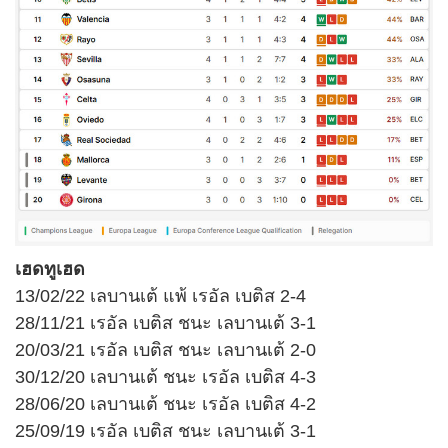
เฮดทูเฮด
13/02/22 เลบานเต้ แพ้ เรอัล เบติส 2-4
28/11/21 เรอัล เบติส ชนะ เลบานเต้ 3-1
20/03/21 เรอัล เบติส ชนะ เลบานเต้ 2-0
30/12/20 เลบานเต้ ชนะ เรอัล เบติส 4-3
28/06/20 เลบานเต้ ชนะ เรอัล เบติส 4-2
25/09/19 เรอัล เบติส ชนะ เลบานเต้ 3-1