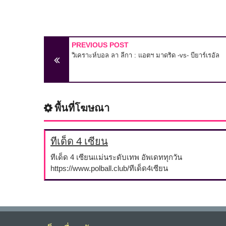
PREVIOUS POST
วิเคราะห์บอล ลา ลีกา : แอตฯ มาดริด -vs- บียาร์เรอัล
พื้นที่โฆษณา
ทีเด็ด 4 เซียน
ทีเด็ด 4 เซียนแม่นระดับเทพ อัพเดททุกวัน
https://www.polball.club/ทีเด็ด4เซียน