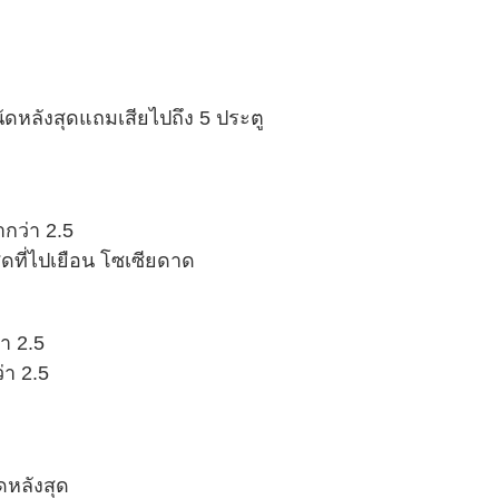
นัดหลังสุดแถมเสียไปถึง 5 ประตู
ำกว่า 2.5
สุดที่ไปเยือน โซเซียดาด
่า 2.5
่า 2.5
ดหลังสุด