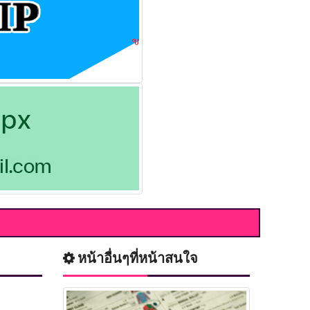
หน้าอื่นๆที่หน้าสนใจ