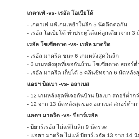
เกตาเฟ่ -vs- เรอัล โอเบียโด้
- เกตาเฟ่ แพ้เกมเหย้าในลีก 5 นัดติดต่อกัน
- เรอัล โอเบียโด้ ทำประตูได้แค่ลูกเดียวจาก 3 
เรอัล โซเซียดาด -vs- เรอัล มาดริด
- เรอัล มาดริด ชนะ 6 เกมหลังสุดในลีก
- 6 เกมหลังสุดที่เจอกันบ้าน โซเซียดาด สกอร์ต่
- เรอัล มาดริด เก็บได้ 5 คลีนชีทจาก 6 นัดหลัง
แอธฯ บิลเบา -vs- อลาเบส
- 12 เกมหลังสุดที่เจอกันบ้าน บิลเบา สกอร์ต่ำกว
- 12 จาก 13 นัดหลังสุดของ อลาเบส สกอร์ต่ำกว
แอตฯ มาดริด -vs- บียาร์เรอัล
- บียาร์เรอัล ไม่แพ้ในลีก 9 นัดรวด
- แอตฯ มาดริด ไม่แพ้ บียาร์เรอัล 13 จาก 14 นั