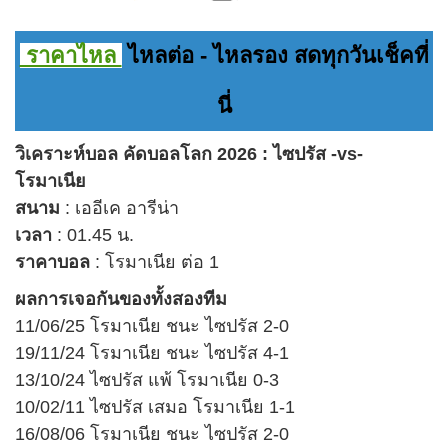
ราคาไหล
ไหลต่อ - ไหลรอง สดทุกวันเช็คที่
นี่
วิเคราะห์บอล คัดบอลโลก 2026 : ไซปรัส -vs-
โรมาเนีย
สนาม
: เออีเค อารีน่า
เวลา
: 01.45 น.
ราคาบอล
: โรมาเนีย ต่อ 1
ผลการเจอกันของ
ทั้งสองทีม
11/06/25 โรมาเนีย ชนะ ไซปรัส 2-0
19/11/24 โรมาเนีย ชนะ ไซปรัส 4-1
13/10/24 ไซปรัส แพ้ โรมาเนีย 0-3
10/02/11 ไซปรัส เสมอ โรมาเนีย 1-1
16/08/06 โรมาเนีย ชนะ ไซปรัส 2-0