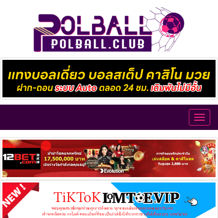
Toggl
navig