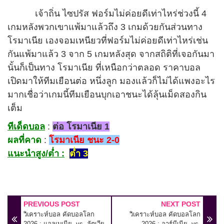
เจ้าถิ่น ไซปรัส ฟอร์มไม่ค่อยดีเท่าไหร่ช่วงนี้ 4
เกมหลังพวกเขาแพ้มาแล้วถึง 3 เกมด้วยกันส่วนทาง
โรมาเนีย เองจอมเหนียวที่ฟอร์มไม่ค่อยดีเท่าไหร่เช่น
กันแพ้มาแล้ว 3 จาก 5 เกมหลังสุด จากสถิติที่เจอกันมา
นั้นก็เป็นทาง โรมาเนีย ที่เหนือกว่าตลอด ราคาบอล
เปิดมาให้ทีมเยือนต่อ หนึ่งลูก มองแล้วก็ไม่ได้แพงอะไร
มากเชื่อว่าเกมนี้ทีมเยือนบุกเอาชนะได้ลุ้นเม็ดสองกิน
เต็ม
ทีเด็ดบอล
:
ต่อ โรมาเนีย 1
ผลที่คาด
:
โรมาเนีย ชนะ 2-0
แนะนำสูง/ต่ำ :
ต่ำ 3
PREVIOUS POST
NEXT POST
วิเคราะห์บอล คัดบอลโลก
วิเคราะห์บอล คัดบอลโลก
2026 : แอลเบเนีย -vs- ลัตเวีย
2026 : อาร์มีเนีย -vs-