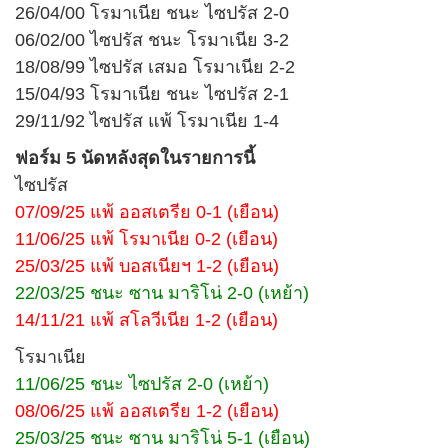
26/04/00 โรมาเนีย ชนะ ไซปรัส 2-0
06/02/00 ไซปรัส ชนะ โรมาเนีย 3-2
18/08/99 ไซปรัส เสมอ โรมาเนีย 2-2
15/04/93 โรมาเนีย ชนะ ไซปรัส 2-1
29/11/92 ไซปรัส แพ้ โรมาเนีย 1-4
ฟอร์ม 5 นัดหลังสุดในรายการนี้
ไซปรัส
07/09/25 แพ้ ออสเตรีย 0-1 (เยือน)
11/06/25 แพ้ โรมาเนีย 0-2 (เยือน)
25/03/25 แพ้ บอสเนียฯ 1-2 (เยือน)
22/03/25 ชนะ ซาน มาริโน่ 2-0 (เหย้า)
14/11/21 แพ้ สโลวีเนีย 1-2 (เยือน)
โรมาเนีย
11/06/25 ชนะ ไซปรัส 2-0 (เหย้า)
08/06/25 แพ้ ออสเตรีย 1-2 (เยือน)
25/03/25 ชนะ ซาน มาริโน่ 5-1 (เยือน)