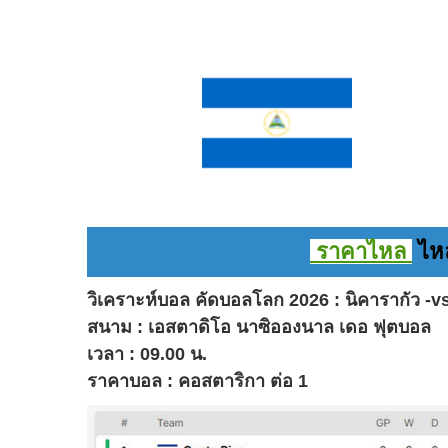
ราคาไหล
ไหล
วิเคราะห์บอล คัดบอลโลก 2026 : นิคารากัว -v
สนาม : เอสตาดิโอ นาซิอองนาล เดอ ฟุตบอล
เวลา : 09.00 น.
ราคาบอล : คอสตาริกา ต่อ 1