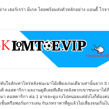
 เฮอร์เรร่า มิเกล โดยพร้อมส่งตัวหลักอย่าง แอนดี้ โรจ
บใจสักเท่าไหร่หลังชนะมาได้เพียงเกมเดียวเท่านั้นจาก 5 
ติ คอสตาริกา ผลงานดูดีเลยทีเดียวหลังพวกเขาชนะมาได้ถึ
า คอสตาริกา ต่อ 1 อาจจะดูแรงไปหน่อยแต่ยังไงก็ต้องต่อ
่อชั้นหรือฟอร์มการเล่น กับเรทราคาที่ดูแล้วไม่เสี่ยงจนเกินไ