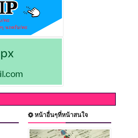
หน้าอื่นๆที่หน้าสนใจ