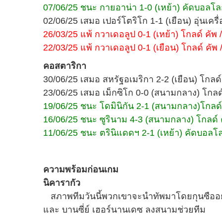
07/06/25 ชนะ กายอาน่า 1-0 (เหย้า) คัดบอลโ
02/06/25 เสมอ เปอร์โตริโก 1-1 (เยือน) อุ่นเครื่
26/03/25 แพ้ กวาเดอลูป 0-1 (เหย้า) โกลด์ คัพ / ต
22/03/25 แพ้ กวาเดอลูป 0-1 (เยือน) โกลด์ คัพ / 
คอสตาริกา
30/06/25 เสมอ สหรัฐอเมริกา 2-2 (เยือน) โกลด์
23/06/25 เสมอ เม็กซิโก 0-0 (สนามกลาง) โกลด์
19/06/25 ชนะ โดมินิกัน 2-1 (สนามกลาง)โกลด์
16/06/25 ชนะ ซูรินาม 4-3 (สนามกลาง) โกลด์ 
11/06/25 ชนะ ตรินิแดดฯ 2-1 (เหย้า) คัดบอลโ
ความพร้อมก่อนเกม
นิคารากัว
สภาพทีมวันนี้พวกเขาจะนำทัพมาโดยกุนซืออย่า
และ บานซี่ย์ เฮอร์นานเดซ ลงสนามช่วยทีม