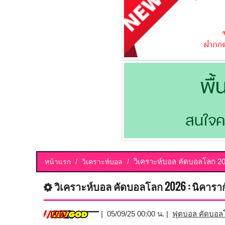
วิเคราะห์บอล คัดบอลโลก 202
หน้าแรก
วิเคราะห์บอล
วิเคราะห์บอล คัดบอลโลก 2026 : นิคาราก
| 05/09/25 00:00 น. |
ฟุตบอล คัดบอ