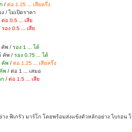
ลก
/
ต่อ 1.25 ... เสียครึ่ง
อง / ไม่เปิดราคา
่อ 0.5 ... เสีย
รอง 0.5 ... เสีย
 คัพ /
รอง 1 ... ได้
 คัพ /
รอง 0.75 ... ได้
 คัพ
/
ต่อ 1.25 ... เสียครึ่ง
คัพ
/ ต่อ 1 ... เสมอ
ลก
/
ต่อ 1.5 ... เสีย
ง ฟิเกรัว มาร์โก โดยพร้อมส่งแข้งตัวหลักอย่าง ไบรอน โ