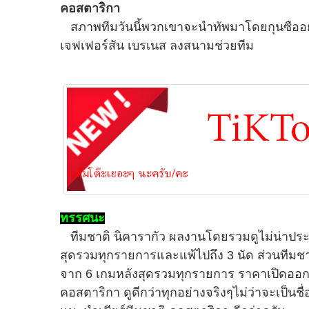
คอสตาริกา
สภาพทีมวันนี้พวกเขาจะนำทัพมาโดยกุนซืออย่าง
เจฟเฟอร์สัน เบรเนส ลงสนามช่วยทีม
ทรรศนะ
ทีมชาติ นิคารากัว ผลงานโดยรวมดูไม่น่าประทั
สุดรวมทุกรายการและแพ้ไปถึง 3 นัด ส่วนทีมชา
จาก 6 เกมหลังสุดรวมทุกรายการ ราคาเปิดออกม
คอสตาริกา ดูดีกว่าทุกอย่างจริงๆไม่ว่าจะเป็นชื