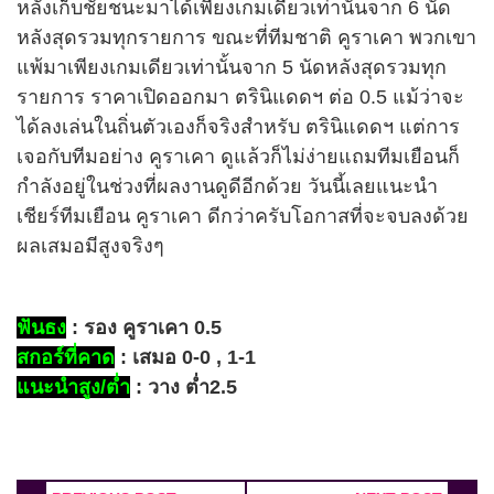
หลังเก็บชัยชนะมาได้เพียงเกมเดียวเท่านั้นจาก 6 นัด
หลังสุดรวมทุกรายการ ขณะที่ทีมชาติ คูราเคา พวกเขา
แพ้มาเพียงเกมเดียวเท่านั้นจาก 5 นัดหลังสุดรวมทุก
รายการ ราคาเปิดออกมา ตรินิแดดฯ ต่อ 0.5 แม้ว่าจะ
ได้ลงเล่นในถิ่นตัวเองก็จริงสำหรับ ตรินิแดดฯ แต่การ
เจอกับทีมอย่าง คูราเคา ดูแล้วก็ไม่ง่ายแถมทีมเยือนก็
กำลังอยู่ในช่วงที่ผลงานดูดีอีกด้วย วันนี้เลยแนะนำ
เชียร์ทีมเยือน คูราเคา ดีกว่าครับโอกาสที่จะจบลงด้วย
ผลเสมอมีสูงจริงๆ
ฟันธง
: รอง คูราเคา 0.5
สกอร์ที่คาด
: เสมอ 0-0 , 1-1
แนะนำสูง/ต่ำ
: วาง ต่ำ
2.5