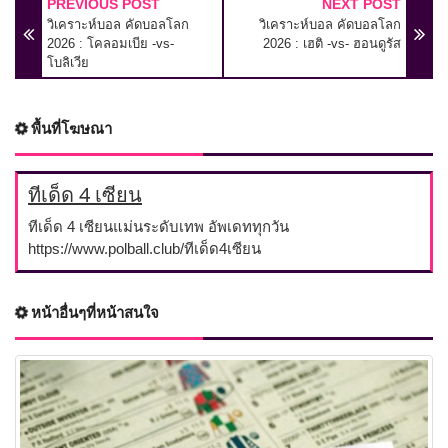
PREVIOUS POST
NEXT POST
วิเคราะห์บอล คัดบอลโลก
วิเคราะห์บอล คัดบอลโลก
2026 : โคลอมเบีย -vs-
2026 : เฮติ -vs- ฮอนดูรัส
โบลิเวีย
พื้นที่โฆษณา
ทีเด็ด 4 เซียน
ทีเด็ด 4 เซียนแม่นระดับเทพ อัพเดททุกวัน
https://www.polball.club/ทีเด็ด4เซียน
หน้าอื่นๆที่หน้าสนใจ