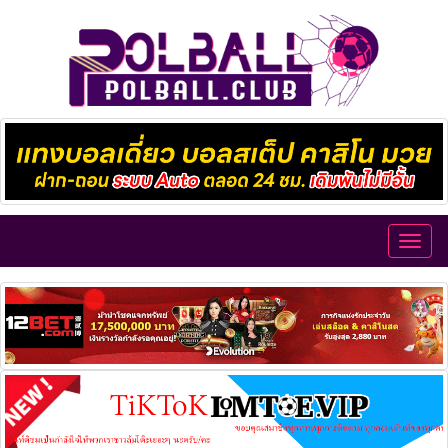
Toggl
navig