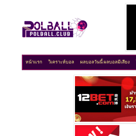
หน้าแรก
วิเคราะห์บอล
ผลบอลวันนี้ ผลบอลมีเสียง