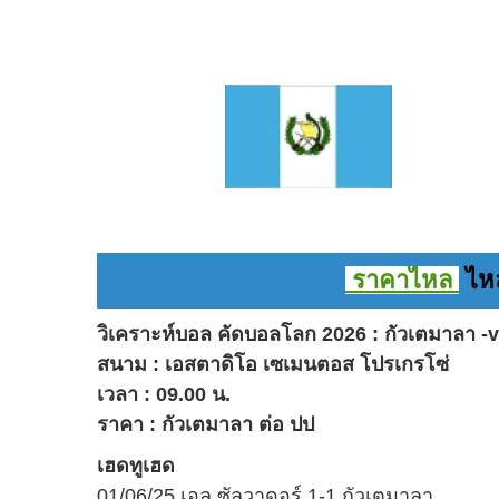
ราคาไหล
ไหล
วิเคราะห์บอล คัดบอลโลก 2026 : กัวเตมาลา -v
สนาม : เอสตาดิโอ เซเมนตอส โปรเกรโซ่
เวลา : 09.00 น.
ราคา : กัวเตมาลา ต่อ ปป
เฮดทูเฮด
01/06/25 เอล ซัลวาดอร์ 1-1 กัวเตมาลา