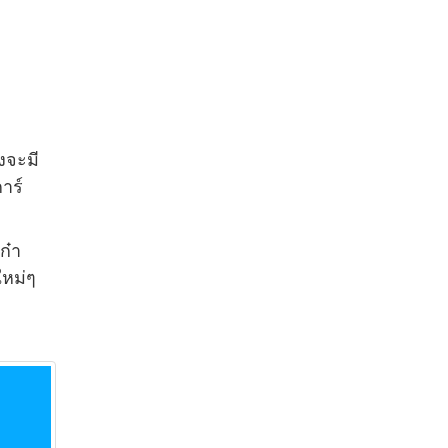
งจะมี
าร์
ก๋า
ใหม่ๆ