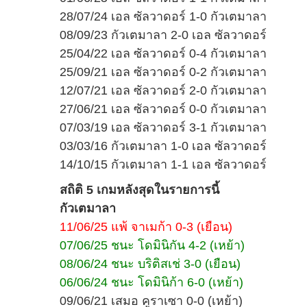
28/07/24 เอล ซัลวาดอร์ 1-0 กัวเตมาลา
08/09/23 กัวเตมาลา 2-0 เอล ซัลวาดอร์
25/04/22 เอล ซัลวาดอร์ 0-4 กัวเตมาลา
25/09/21 เอล ซัลวาดอร์ 0-2 กัวเตมาลา
12/07/21 เอล ซัลวาดอร์ 2-0 กัวเตมาลา
27/06/21 เอล ซัลวาดอร์ 0-0 กัวเตมาลา
07/03/19 เอล ซัลวาดอร์ 3-1 กัวเตมาลา
03/03/16 กัวเตมาลา 1-0 เอล ซัลวาดอร์
14/10/15 กัวเตมาลา 1-1 เอล ซัลวาดอร์
สถิติ 5 เกมหลังสุดในรายการนี้
กัวเตมาลา
11/06/25 แพ้ จาเมก้า 0-3 (เยือน)
07/06/25 ชนะ โดมินิกัน 4-2 (เหย้า)
08/06/24 ชนะ บริติสเช่ 3-0 (เยือน)
06/06/24 ชนะ โดมินิก้า 6-0 (เหย้า)
09/06/21 เสมอ คูราเซา 0-0 (เหย้า)