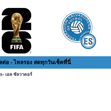
ต่อ - ไหลรอง สดทุกวันเช็คที่นี่
s- เอล ซัลวาดอร์