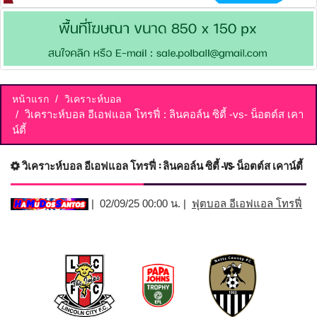
หน้าแรก
วิเคราะห์บอล
วิเคราะห์บอล อีเอฟแอล โทรฟี่ : ลินคอล์น ซิตี้ -vs- น็อตต์ส เคา
น์ตี้
วิเคราะห์บอล อีเอฟแอล โทรฟี่ : ลินคอล์น ซิตี้ -vs- น็อตต์ส เคาน์ตี้
| 02/09/25 00:00 น. |
ฟุตบอล อีเอฟแอล โทรฟี่