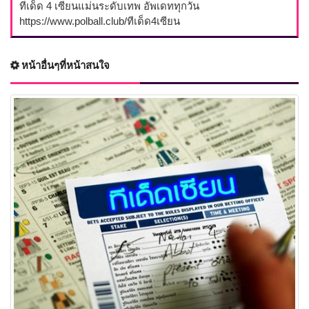
ทีเด็ด 4 เซียนแม่นระดับเทพ อัพเดททุกวัน
https://www.polball.club/ทีเด็ด4เซียน
หน้าอื่นๆที่หน้าสนใจ