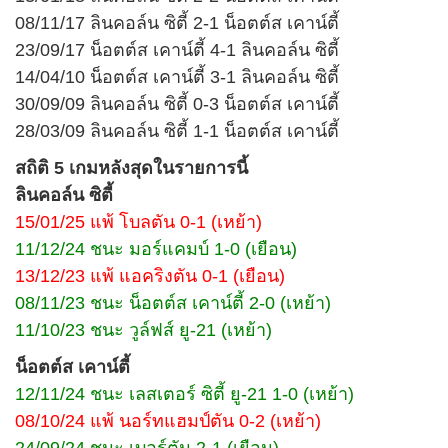
08/11/17 ลินคอล์น ซิตี้ 2-1 น็อตต์ส เคาน์ตี้
23/09/17 น็อตต์ส เคาน์ตี้ 4-1 ลินคอล์น ซิตี้
14/04/10 น็อตต์ส เคาน์ตี้ 3-1 ลินคอล์น ซิตี้
30/09/09 ลินคอล์น ซิตี้ 0-3 น็อตต์ส เคาน์ตี้
28/03/09 ลินคอล์น ซิตี้ 1-1 น็อตต์ส เคาน์ตี้
สถิติ 5 เกมหลังสุดในรายการนี้
ลินคอล์น ซิตี้
15/01/25 แพ้ โบลตัน 0-1 (เหย้า)
11/12/24 ชนะ มอร์แคมบ์ 1-0 (เยือน)
13/12/23 แพ้ แอคริงตัน 0-1 (เยือน)
08/11/23 ชนะ น็อตต์ส เคาน์ตี้ 2-0 (เหย้า)
11/10/23 ชนะ วูล์ฟส์ ยู-21 (เหย้า)
น็อตต์ส เคาน์ตี้
12/11/24 ชนะ เลสเตอร์ ซิตี้ ยู-21 1-0 (เหย้า)
08/10/24 แพ้ นอร์ทแฮมป์ตัน 0-2 (เหย้า)
24/09/24 ชนะ เบอร์ตัน 2-1 (เยือน)