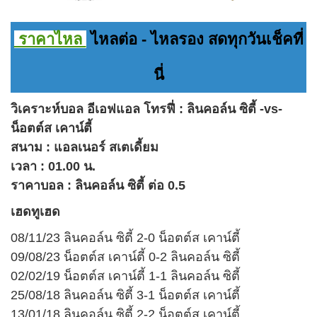
ราคาไหล
ไหลต่อ - ไหลรอง สดทุกวันเช็คที่
นี่
วิเคราะห์บอล อีเอฟแอล โทรฟี่ : ลินคอล์น ซิตี้ -vs-
น็อตต์ส เคาน์ตี้
สนาม : แอลเนอร์ สเตเดี้ยม
เวลา : 01.00 น.
ราคาบอล : ลินคอล์น ซิตี้ ต่อ 0.5
เฮดทูเฮด
08/11/23 ลินคอล์น ซิตี้ 2-0 น็อตต์ส เคาน์ตี้
09/08/23 น็อตต์ส เคาน์ตี้ 0-2 ลินคอล์น ซิตี้
02/02/19 น็อตต์ส เคาน์ตี้ 1-1 ลินคอล์น ซิตี้
25/08/18 ลินคอล์น ซิตี้ 3-1 น็อตต์ส เคาน์ตี้
13/01/18 ลินคอล์น ซิตี้ 2-2 น็อตต์ส เคาน์ตี้