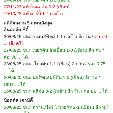
07/11/23 แพ้ ลินคอล์น 0-2 (เยือน)
10/10/23 แพ้ ดาร์บี้ 1-2 (เหย้า)
สถิติผลงาน 5 เกมหลังสุด
ลินคอล์น ซิตี้
30/08/25 เสมอ แมนส์ฟิลด์ 1-1 (เหย้า) ลีก วัน /
ต่อ ปป
... เสียครึ่ง
27/08/25 ชนะ เบอร์ตัน อัลเบี้ยน 1-0 (เยือน) ลีก คัพ /
ต่อ ปป ... ได้
23/08/25 เสมอ โบลตัน 1-1 (เยือน) ลีก วัน /
รอง 0.75
... ได้
20/08/25 ชนะ นอร์ทแธมป์ตัน 1-0 (เยือน) ลีก วัน /
เสมอ ... ได้
16/08/25 ชนะ พลีมัธ 3-2 (เหย้า) ลีก วัน / ต่อ ปป ... ได้
น็อตต์ส เคาน์ตี้
30/08/25 ชนะ ทรานเมียร์ โรเวอร์ส 2-1 (เยือน) ลีก ทู /