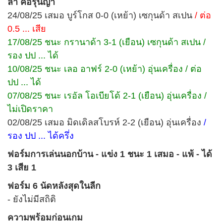
ลา คอรุนญ่า
24/08/25 เสมอ บูร์โกส 0-0 (เหย้า) เซกุนด้า สเปน
/ ต่อ
0.5 ... เสีย
17/08/25 ชนะ กรานาด้า 3-1 (เยือน) เซกุนด้า สเปน /
รอง ปป ... ได้
10/08/25 ชนะ เลอ อาฟร์ 2-0 (เหย้า) อุ่นเครื่อง / ต่อ
ปป ... ได้
07/08/25 ชนะ เรอัล โอเบียโด้ 2-1 (เยือน) อุ่นเครื่อง /
ไม่เปิดราคา
02/08/25 เสมอ มิดเดิลสโบรห์ 2-2 (เยือน) อุ่นเครื่อง
/
รอง ปป ... ได้ครึ่ง
ฟอร์มการเล่นนอกบ้าน - แข่ง 1 ชนะ 1 เสมอ - แพ้ - ได้
3 เสีย 1
ฟอร์ม 6 นัดหลังสุดในลีก
- ยังไม่มีสถิติ
ความพร้อมก่อนเกม