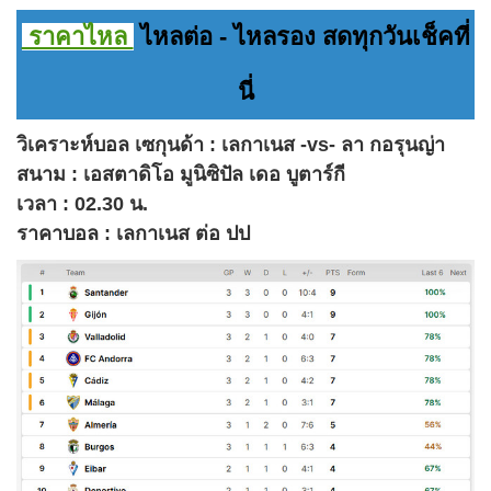
ราคาไหล
ไหลต่อ - ไหลรอง สดทุกวันเช็คที่
นี่
วิเคราะห์บอล เซกุนด้า : เลกาเนส -vs- ลา กอรุนญ่า
สนาม : เอสตาดิโอ มูนิซิปัล เดอ บูตาร์กี
เวลา : 02.30 น.
ราคาบอล : เลกาเนส ต่อ ปป