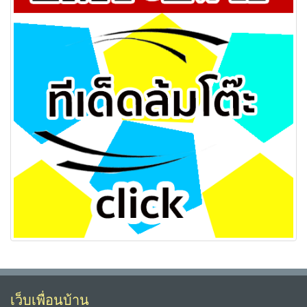
เว็บเพื่อนบ้าน