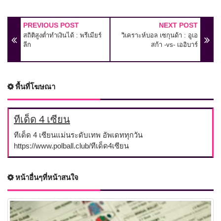
PREVIOUS POST
NEXT POST
สถิติสูงต่ำทำเงินได้ : พรีเมียร์
วิเคราะห์บอล เซกุนด้า : อูเอ
ลีก
สก้า -vs- เออิบาร์
พื้นที่โฆษณา
ทีเด็ด 4 เซียน
ทีเด็ด 4 เซียนแม่นระดับเทพ อัพเดททุกวัน
https://www.polball.club/ทีเด็ด4เซียน
หน้าอื่นๆที่หน้าสนใจ