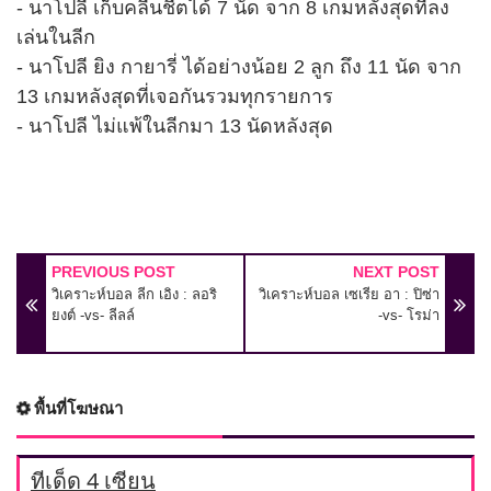
- นาโปลี เก็บคลีนชีตได้ 7 นัด จาก 8 เกมหลังสุดที่ลง
เล่นในลีก
- นาโปลี ยิง กายารี่ ได้อย่างน้อย 2 ลูก ถึง 11 นัด จาก
13 เกมหลังสุดที่เจอกันรวมทุกรายการ
- นาโปลี ไม่แพ้ในลีกมา 13 นัดหลังสุด
PREVIOUS POST
NEXT POST
วิเคราะห์บอล ลีก เอิง : ลอริ
วิเคราะห์บอล เซเรีย อา : ปิซ่า
ยงต์ -vs- ลีลล์
-vs- โรม่า
พื้นที่โฆษณา
ทีเด็ด 4 เซียน