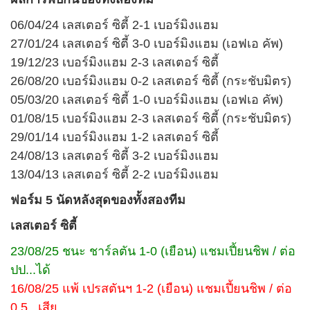
06/04/24 เลสเตอร์ ซิตี้ 2-1 เบอร์มิงแฮม
27/01/24 เลสเตอร์ ซิตี้ 3-0 เบอร์มิงแฮม (เอฟเอ คัพ)
19/12/23 เบอร์มิงแฮม 2-3 เลสเตอร์ ซิตี้
26/08/20 เบอร์มิงแฮม 0-2 เลสเตอร์ ซิตี้ (กระชับมิตร)
05/03/20 เลสเตอร์ ซิตี้ 1-0 เบอร์มิงแฮม (เอฟเอ คัพ)
01/08/15 เบอร์มิงแฮม 2-3 เลสเตอร์ ซิตี้ (กระชับมิตร)
29/01/14 เบอร์มิงแฮม 1-2 เลสเตอร์ ซิตี้
24/08/13 เลสเตอร์ ซิตี้ 3-2 เบอร์มิงแฮม
13/04/13 เลสเตอร์ ซิตี้ 2-2 เบอร์มิงแฮม
ฟอร์ม 5 นัดหลังสุดของทั้งสองทีม
เลสเตอร์ ซิตี้
23/08/25 ชนะ ชาร์ลตัน 1-0 (เยือน) แชมเปี้ยนชิพ / ต่อ
ปป...ได้
16/08/25 แพ้ เปรสตันฯ 1-2 (เยือน) แชมเปี้ยนชิพ / ต่อ
0.5...เสีย