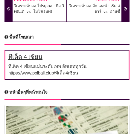
วิเคราะห์บอล โปรตุเกส : กิล วิ
วิเคราะห์บอล ลีก เดอซ์ : เร้ด ส
เซนเต้ -vs- โมไรเรนเซ่
ตาร์ -vs- อานซี่
พื้นที่โฆษณา
ทีเด็ด 4 เซียน
ทีเด็ด 4 เซียนแม่นระดับเทพ อัพเดททุกวัน
https://www.polball.club/ทีเด็ด4เซียน
หน้าอื่นๆที่หน้าสนใจ