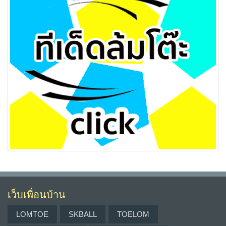
เว็บเพื่อนบ้าน
LOMTOE
SKBALL
TOELOM