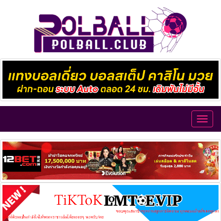
Toggl
navig