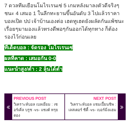
7
ดวลทีมเยือนโมไรเรนเซ่
5
เกมหลังมาลงตัวดีจริงๆ
ชนะ
4
เสมอ
1
ในลีกทะยานขึ้นอันดับ
3
ไปแล้วราคา
บอลเปิด ปป เจ้าบ้านเองต่อ เฮดทูเฮดยังผลัดกันแพ้ชนะ
เรื่อยๆมามองแล้วทรงดีพอๆกันออกได้ทุกทาง ก็ต้อง
รองไว้ก่อนเลย
ทีเด็ดบอล
: จัดรอง
โมไรเรนเซ่
ผลที่คาด : เสมอกัน 0-0
แนะนำสูง/ตำ่ : 2 ลุ้นได้ตำ่
PREVIOUS POST
NEXT POST
วิเคราะห์บอล เบลเยี่ยม : เซ
วิเคราะห์บอล แชมเปี้ยนชิพ :
อร์เคิ่ล บรูช -vs- แซงต์ ทรุย
เลสเตอร์ ซิตี้ -vs- เบอร์มิ่งแฮม
ดอง