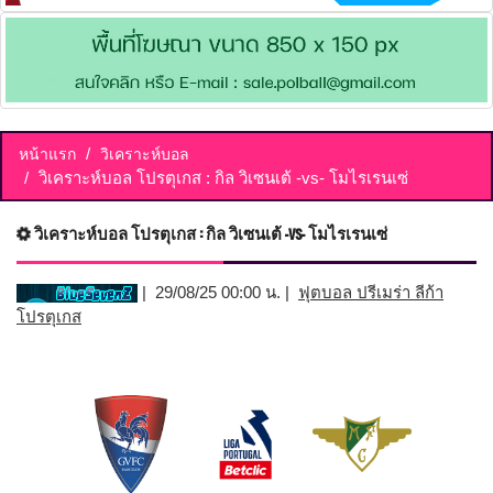
หน้าแรก
วิเคราะห์บอล
วิเคราะห์บอล โปรตุเกส : กิล วิเซนเต้ -vs- โมไรเรนเซ่
วิเคราะห์บอล โปรตุเกส : กิล วิเซนเต้ -vs- โมไรเรนเซ่
| 29/08/25 00:00 น. |
ฟุตบอล ปรีเมร่า ลีก้า
โปรตุเกส