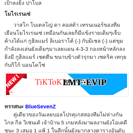
เป้าลงยิง ปาโบล
โมไรเรนเซ่
วาสโก โบเตลโญ่ ดา คอสต้า เทรนเนอร์ของทีม
เยือนโมไรเรนเซ่ เหมือนกันเลยก็มีแข้งรายเดิมๆเจ็บ
ค้างได้แก่ กูฮิลแมร์ ลิเบอราโต้ (-) กับมิเชล (-) แต่ขุม
กำลังลงเล่นยังเดิมๆมาเลยแผน 4-3-3 กองหน้าหลักลง
ยิงมี กูฮิลแมร์ เชตตีน ขนาบข้างตัวรุกมา เซดริค เทกุย
กับกิโก้ บอนโดโซ่
ทรรศนะ
BlueSevenZ
คู่เดียวของวันเลยบอลโปรตุเกสสองทีมไม่ห่างกัน
ไกล กิล วิเซนเต้ เจ้าบ้าน
5
เกมหลังมาผลงานยังโอเคดี
ชนะ
3
เสมอ
1
แพ้
1
ในลีกนั้นยังมากลางตารางอันดับ