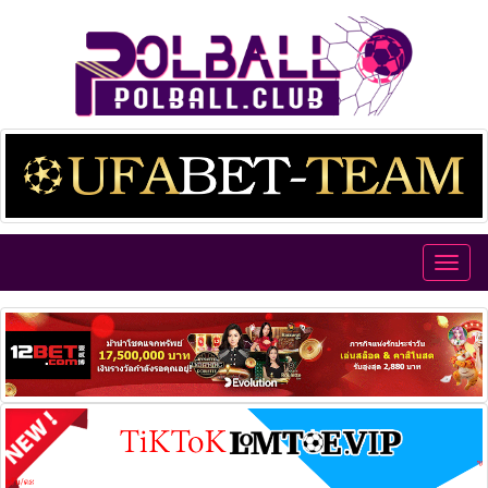
Toggl
navig