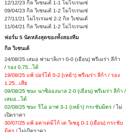
12/12/23 กิล วิเซนเต้ 1-1 โมไรเรนเซ่
09/04/23 กิล วิเซนเต้ 1-2 โมไรเรนเซ่
27/11/21 โมไรเรนเซ่ 2-2 กิล วิเซนเต้
11/04/21 กิล วิเซนเต้ 1-2 โมไรเรนเซ่
ฟอร์ม 5 นัดหลังสุดของทั้งสองทีม
กิล วิเซนเต้
24/08/25 เสมอ ฟามาลิเกา 0-0 (เยือน) พรีเมร่า ลีก้า
/
รอง 0.75...ได้
19/08/25 แพ้ ปอร์โต้ 0-2 (เหย้า) พรีเมร่า ลีก้า / รอง
1.25...เสีย
09/08/25 ชนะ นาซิอองนาล 2-0 (เยือน) พรีเมร่า ลีก้า /
เสมอ...ได้
02/08/25 ชนะ ริโอ อาฟ 3-1 (เหย้า) กระชับมิตร /
ไม่
เปิดราคา
30/07/25 แพ้ อคาเดมิโก้ เด วิเซอู 0-1 (เยือน) กระชับ
มิตร /
ไม่เปิดราคา