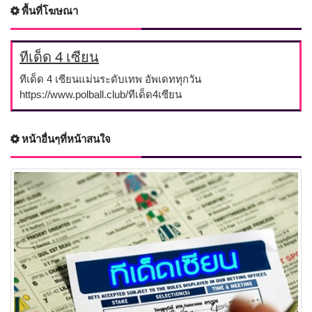
พื้นที่โฆษณา
ทีเด็ด 4 เซียน
ทีเด็ด 4 เซียนแม่นระดับเทพ อัพเดททุกวัน
https://www.polball.club/ทีเด็ด4เซียน
หน้าอื่นๆที่หน้าสนใจ