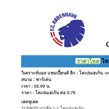
ราคาไหล
ไหล
วิเคราะห์บอล แชมเปี้ยนส์ ลีก : โคเปนเฮเก้น -vs
สนาม : พาร์เค่น
เวลา : 02.00 น.
ราคา : โคเปนเฮเก้น ต่อ 0.75
เฮดทูเฮด
21/08/25 บาเซิ่ล 1-1 โคเปนเฮเก้น