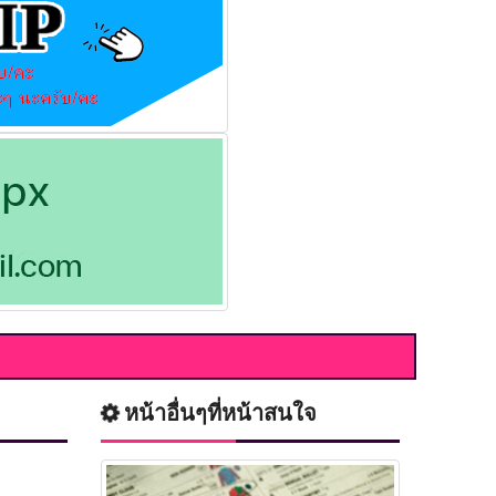
หน้าอื่นๆที่หน้าสนใจ