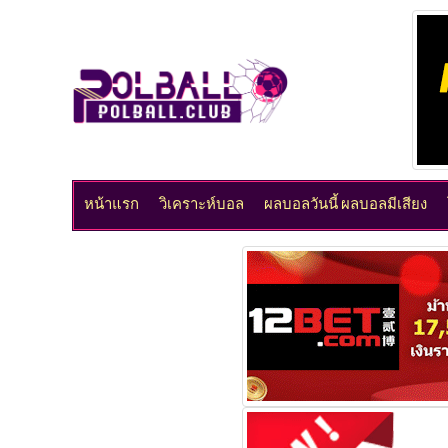
หน้าแรก
วิเคราะห์บอล
ผลบอลวันนี้ ผลบอลมีเสียง