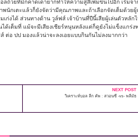
อลถ้วยที่มักคาดเดายากทำให้ความสูสีเพิ่มขึ้นไปอีก เริ่มจาก
นักเตะแล้วก็ยังจัดว่ามีคุณภาพและถ้าเลือกจัดเต็มด้วยผู้เ
ก่งได้ ส่วนทางด้าน วูล์ฟส์ เจ้าบ้านที่ปีนี้เสียผู้เล่นตัวหล
เต็มที่ แม้จะมีเสียงเชียร์หนุนหลังแต่ก็ดูยังไม่แข็งแกร่งพ
 วูล์ฟส์ ต่อ ปป มองแล้วน่าจะลงเอยแบบกินกันไม่ลงมากกว่า
NEXT POST
วิเคราะห์บอล ลีก คัพ : สวอนซี -vs- พลีมัธ