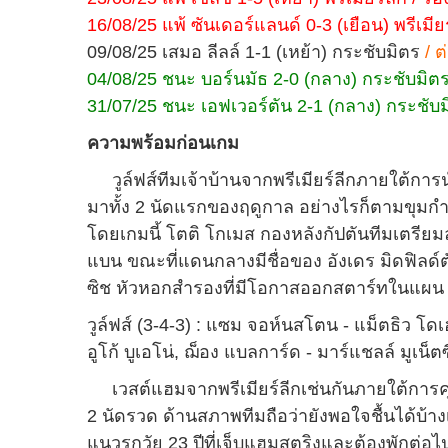
16/08/25 แพ้ ซันเดอร์แลนด์ 0-3 (เยือน) พรีเมียร์ล
09/08/25 เสมอ ลีลล์ 1-1 (เหย้า) กระชับมิตร
/ ต
04/08/25 ชนะ บอร์นมัธ 2-0 (กลาง) กระชับมิตร /
31/07/25 ชนะ เอฟเวอร์ตัน 2-1 (กลาง) กระชับมิต
ความพร้อมก่อนเกม
วูล์ฟส์ทีมเจ้าบ้านจากพรีเมียร์ลีกภายใต้การนำ
มาทั้ง 2 นัดแรกของฤดูกาล อย่างไรก็ตามขุมกำ
โดยเกมนี้ โตติ โกเมส กองหลังกัปตันทีมเตรีย
แบน ขณะที่แดนกลางมีชื่อของ อังเดร มิดฟิลด์ตั
ซิช หัวหอกสำรองที่มีโอกาสออกสตาร์ทในแผน 
วูล์ฟส์ (3-4-3) : แซม จอห์นสโตน - แม็ตธิว โดเฮ
อูโก้ บูเอโน่, ฌ็อง แบลการ์ด - มาร์แชลล์ มูเน็ต
เวสต์แฮมจากพรีเมียร์ลีกเช่นกันภายใต้การคุม
2 นัดรวด ด้านสภาพทีมถือว่ายังพอใจชื้นได้บ้างเ
แนวรุกวัย 23 ปีที่เจ็บแฮมสตริงและต้องพักต่อไป เช