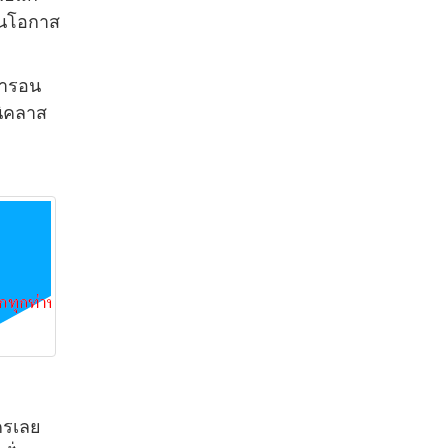
อนโอกาส
 อารอน
 นิคลาส
ครเลย