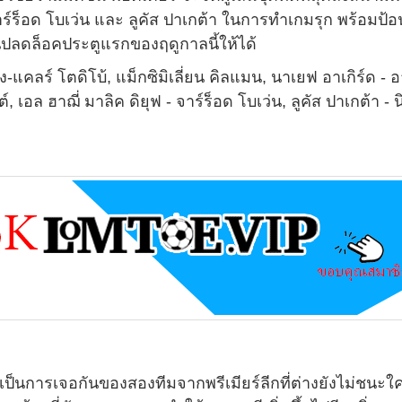
ร์ร็อด โบเว่น และ ลูคัส ปาเกต้า ในการทำเกมรุก พร้อมป้
ุ้นปลดล็อคประตูแรกของฤดูกาลนี้ให้ได้
อง-แคลร์ โตดิโบ้, แม็กซิมิเลี่ยน คิลแมน, นาเยฟ อาเกิร์ด -
์, เอล ฮาฌี่ มาลิค ดิยุฟ - จาร์ร็อด โบเว่น, ลูคัส ปาเกต้า -
เป็นการเจอกันของสองทีมจากพรีเมียร์ลีกที่ต่างยังไม่ชนะใ