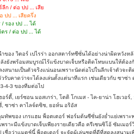
ีก / ต่อ ปป ... เสีย
่อ ปป ... เสียครึ่ง
 รอง ปป ... ได้
ร / ต่อ ปป ... ได้
ของ วิตอร์ เปไรร่า ออกสตาร์ทซีซั่นได้อย่างน่าผิดหวังหลั
ลังยังพร้อมสมบูรณ์ไร้แข้งบาดเจ็บหรือติดโทษแบนให้ต้องก
มลงสนามเป็นตัวจริงแน่นอนเพราะนัดต่อไปในลีกเจ้าตัวจะต
วรับคาดว่าจะได้ลงเล่นตั้งแต่นาทีแรก เช่นเดียวกับ ซาซ่า
3-4-3 ของทีมต่อไป
อร์ตี้, เยร์ซอน มอสเกร่า, โตติ โกเมส - ไค-ยาน่า โฮเวอร์, 
ซี่, ซาซ่า คาไลจ์ดซิช, ยอห์น อริอัส
ทัพของ เกรแฮม พ็อตเตอร์ ฟอร์มต้นซีซั่นยังย่ำแย่เพราะ
พราะมีแข้งบาดเจ็บเพียงรายเดียวคือ ครีเซนซิโอ้ ซัมเมอร์ว
ื่อว่าแมตช์นี้ พ็อตเตอร์ จะจัดผู้เล่นชุดที่ดีที่สุดลงสนามเพ