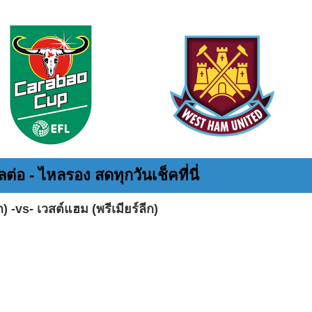
ต่อ - ไหลรอง สดทุกวันเช็คที่นี่
ก) -vs- เวสต์แฮม (พรีเมียร์ลีก)