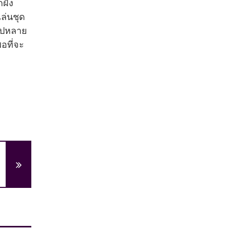
ฝั่ง
ล่นชุด
ักไปหลาย
อที่จะ