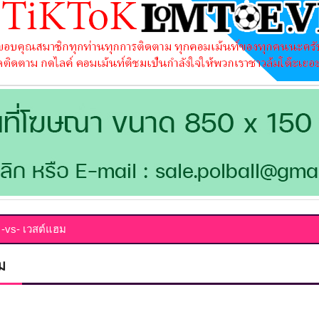
์ -vs- เวสต์แฮม
ม