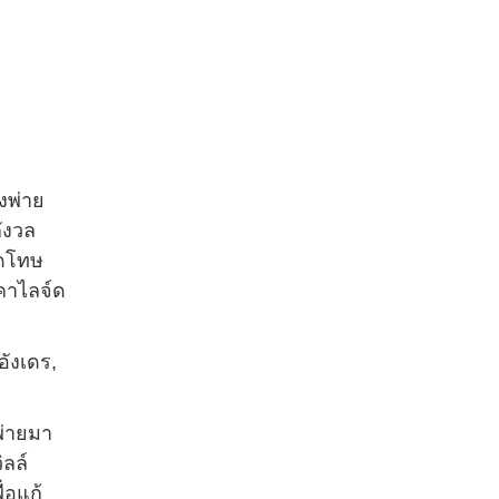
งพ่าย
ังวล
ิดโทษ
 คาไลจ์ด
อังเดร,
พ่ายมา
ิลล์
ื่อแก้