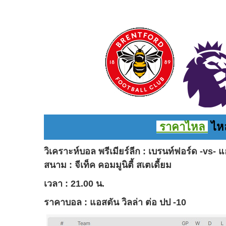
ราคาไหล
ไหล
วิเคราะห์บอล
พรีเมียร์ลีก : เบรนท์ฟอร์ด -vs- แ
สนาม :
จีเท็ค คอมมูนิตี้ สเตเดี้ยม
เวลา : 21.00 น.
ราคาบอล
:
แอสตัน วิลล่า ต่อ ปป -10