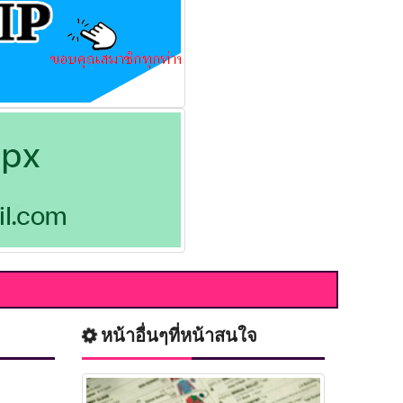
หน้าอื่นๆที่หน้าสนใจ