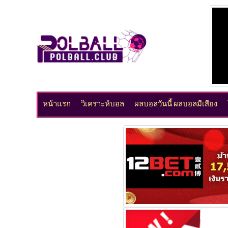
หน้าแรก
วิเคราะห์บอล
ผลบอลวันนี้ ผลบอลมีเสียง