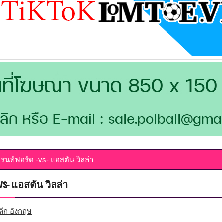
เบรนท์ฟอร์ด -vs- แอสตัน วิลล่า
vs- แอสตัน วิลล่า
ลีก อังกฤษ