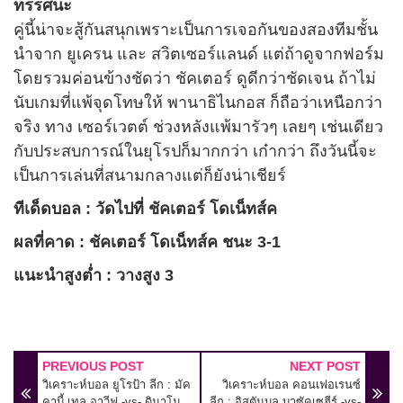
ทรรศนะ
คู่นี้น่าจะสู้กันสนุกเพราะเป็นการเจอกันของสองทีมชั้น
นำจาก ยูเครน และ สวิตเซอร์แลนด์ แต่ถ้าดูจากฟอร์ม
โดยรวมค่อนข้างชัดว่า ชัคเตอร์ ดูดีกว่าชัดเจน ถ้าไม่
นับเกมที่แพ้จุดโทษให้ พานาธิไนกอส ก็ถือว่าเหนือกว่า
จริง ทาง เซอร์เวตต์ ช่วงหลังแพ้มารัวๆ เลยๆ เช่นเดียว
กับประสบการณ์ในยุโรปก็มากกว่า เก๋ากว่า ถึงวันนี้จะ
เป็นการเล่นที่สนามกลางแต่ก็ยังน่าเชียร์
ทีเด็ดบอล : วัดไปที่ ชัคเตอร์ โดเน็ทส์ค
ผลที่คาด : ชัคเตอร์ โดเน็ทส์ค ชนะ 3-1
แนะนำสูงต่ำ : วางสูง 3
PREVIOUS POST
NEXT POST
วิเคราะห์บอล ยูโรป้า ลีก : มัค
วิเคราะห์บอล คอนเฟอเรนซ์
คาบี้ เทล อาวีฟ -vs- ดินาโม
ลีก : อิสตันบูล บาซัคเซฮีร์ -vs-