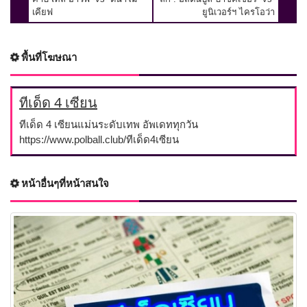
เคียฟ
ยูนิเวอร์ฯ ไครโอว่า
พื้นที่โฆษณา
ทีเด็ด 4 เซียน
ทีเด็ด 4 เซียนแม่นระดับเทพ อัพเดททุกวัน
https://www.polball.club/ทีเด็ด4เซียน
หน้าอื่นๆที่หน้าสนใจ