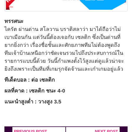
ทรรศนะ
ไครัต ผ่านด่าน สโลวาน บราติสลาว่า มาได้ถือว่าไม่
เบาเมือนกัน แต่วันนี้ต้องเจอกับ เซลติก ซึ่งเป็นด่านที่
ยากยิ่งกว่า เรื่องชื่อชั้นและศักยภาพทีมไม่ต้องพูดถึง
ทีมเจ้าบ้านเหนือกว่าชัดเจนรวมไปถึงประสบการณ์ใน
รายการแบบนี้ด้วย วันนี้กำแพงตั้งไว้สูงแต่ดูแล้วน่าจะ
ยิงถึงเพราะเป็นทีมที่เกมรุกจัดจ้านและเก๋าเกมอยู่แล้ว
ทีเด็ดบอล : ต่อ เซลติก
ผลที่คาด : เซลติก ชนะ 4-0
แนะนำสูงต่ำ : วางสูง 3.5
PREVIOUS POST
NEXT POST