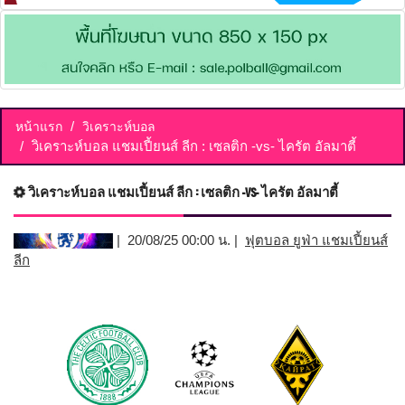
หน้าแรก
วิเคราะห์บอล
วิเคราะห์บอล แชมเปี้ยนส์ ลีก : เซลติก -vs- ไครัต อัลมาตี้
วิเคราะห์บอล แชมเปี้ยนส์ ลีก : เซลติก -vs- ไครัต อัลมาตี้
| 20/08/25 00:00 น. |
ฟุตบอล ยูฟ่า แชมเปี้ยนส์
ลีก