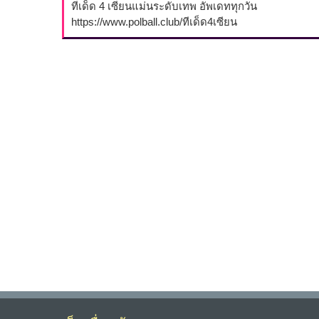
ทีเด็ด 4 เซียนแม่นระดับเทพ อัพเดททุกวัน
https://www.polball.club/ทีเด็ด4เซียน