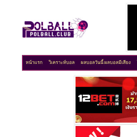
หน้าแรก
วิเคราะห์บอล
ผลบอลวันนี้ ผลบอลมีเสียง