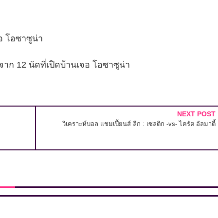
อ โอซาซูน่า
จาก 12 นัดที่เปิดบ้านเจอ โอซาซูน่า
NEXT POST
วิเคราะห์บอล แชมเปี้ยนส์ ลีก : เซลติก -vs- ไครัต อัลมาตี้