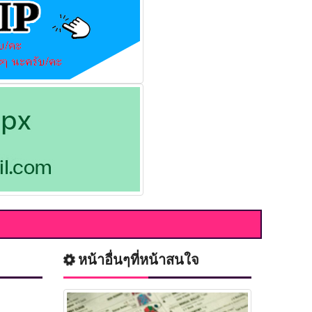
หน้าอื่นๆที่หน้าสนใจ