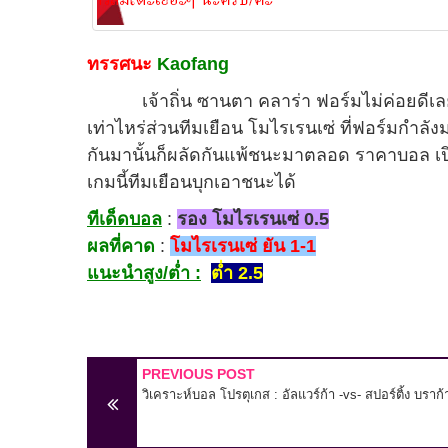
ทรรศนะ
Kaofang
เจ้าถิ่น ซานตา คลาร่า ฟอร์มไม่ค่อยดีเลยช่
เท่าไหร่ส่วนทีมเยือน โมไรเรนเซ่ ที่ฟอร์มกำลั
กันมานั้นก็ผลัดกันแพ้ชนะมาตลอด ราคาบอล เปิดม
เกมนี้ทีมเยือนบุกเอาชนะได้
ทีเด็ดบอล
:
รอง โมไรเรนเซ่ 0.5
ผลที่คาด
:
โมไรเรนเซ่ ยัน 1-1
แนะนำสูง/ต่ำ :
ต่ำ 2.5
PREVIOUS POST
วิเคราะห์บอล โปรตุเกส : อัลแวร์ก้า -vs- สปอร์ติ้ง บราก้