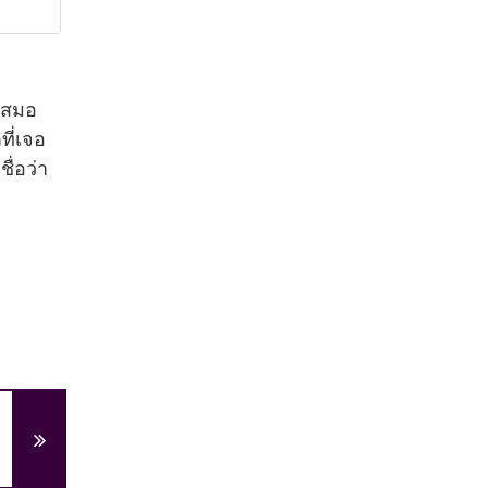
เสมอ
ที่เจอ
ื่อว่า