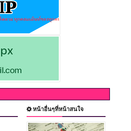
หน้าอื่นๆที่หน้าสนใจ