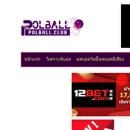
หน้าแรก
วิเคราะห์บอล
ผลบอลวันนี้ ผลบอลมีเสียง