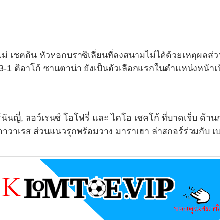
 เชตติน หัวหอกบราซิเลี่ยนที่ลงสนามไม่ได้ด้วยเหตุผลส่ว
3-1 ติอาโก้ ซานตาน่า ยังเป็นตัวเลือกแรกในตำแหน่งหน้าเป
นันญี่, ลอว์เรนซ์ โอโฟรี่ และ ไคโอ เซคโก้ ที่บาดเจ็บ ด้าน
ตาวาเรส ส่วนแนวรุกพร้อมวาง มาราเฮา ล่าสกอร์ร่วมกับ เบน