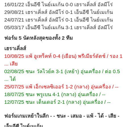
16/01/22 เอ็นอีซี ไนย์เมเก้น 0-0 เฮราเคิ่ลส์ อัลมีโร่
29/08/21 เฮราเคิ่ลส์ อัลมีโร่ 0-1 เอ็นอีซี ไนย์เมเก้น
24/07/21 เฮราเคิ่ลส์ อัลมีโร่ 0-1 เอ็นอีซี ไนย์เมเก้น
05/03/17 เอ็นอีซี ไนย์เมเก้น 3-1 เฮราเคิ่ลส์ อัลมีโร่
ฟอร์ม 5 นัดหลังสุดของทั้ง 2 ทีม
เฮราเคิ่ลส์
10/08/25 แพ้ อูเทร็คท์ 0-4 (เยือน) พรีเมียร์ดัตช์ / รอง 1
... เสีย
02/08/25 ชนะ วัลไวย์ค 3-1 (เหย้า) อุ่นเครื่อง / ต่อ 0.5
... ได้
25/07/25 แพ้ เอ็กเซลซิเออร์ 1-2 (กลาง) อุ่นเครื่อง / --
18/07/25 ชนะ พรูเบน 4-1 (กลาง) อุ่นเครื่อง / --
12/07/25 ชนะ เด็นเดอร์ 2-1 (กลาง) อุ่นเครื่อง / --
ฟอร์มเกมเหย้าในลีก - - ชนะ - เสมอ - แพ้ - ได้ - เสีย -
เอ็นอีซี ไนย์เมเก้น