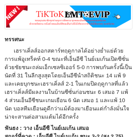
ทรรศนะ
เฮราเคิ่ลส์ออกสตาร์ทฤดูกาลได้อย่างย่ำแย่ด้วย
การแพ้อูเทร็คท์ 0-4 ขณะที่เอ็นอีซี ไนย์เมเก้นเปิดซีซั่น
ด้วยชัยชนะถล่มเอ็กเซลซิเออร์ 5-0 การพบกันครั้งนี้เป็น
นัดที่ 31 ในลีกสูงสุดโดยเอ็นอีซีนำสถิติชนะ 14 แพ้ 9
และเคยบุกชนะเฮราเคิ่ลส์ 2-1 ในเกมปิดฤดูกาลที่แล้ว
เฮราเคิ่ลส์มีผลงานในบ้านซีซั่นก่อนชนะ 6 เสมอ 7 แพ้
4 ส่วนเอ็นอีซีชนะเกมเยือน 6 นัด เสมอ 1 และแพ้ 10
นัด บอลทีมเยือนดูดีกว่าแม้ต้องมาเยือนแต่กำลังมั่นใจ
น่าจะสานต่อสามแต้มได้อีกครั้ง
ฟันธง : วาง เอ็นอีซี ไนย์เมเก้น เสมอ
สกอร์ที่คาด : เอ็นอีซี ไนย์เมเก้น ชนะ 3-2 (สูง 2.75)