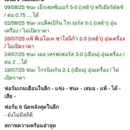
09/08/25 ชนะ เอ็กเซลซิเออร์ 5-0 (เหย้า) พรีเมียร์ดัตช์
/ ต่อ 0.75 ... ได้
02/08/25 ชนะ แบล็คเบิร์น โรเวอร์ส 3-1 (เหย้า) อุ่น
เครื่อง / ไม่เปิดราคา
26/07/25 แพ้ พีเอโอเค ซาโลนิก้า 2-3 (เหย้า) อุ่นเครื่อง
/ ไม่เปิดราคา
24/07/25 ชนะ เดอ เทรฟเฟอร์ส 3-0 (เยือน) อุ่นเครื่อง /
ต่อ 2 ...ได้
19/07/25 ชนะ โกรนิงเก้น 2-1 (เยือน) อุ่นเครื่อง / ไม่
เปิดราคา
ฟอร์มเกมเยือนในลีก - แข่ง - ชนะ - เสมอ - แพ้ - ได้ -
เสีย -
ฟอร์ม 6 นัดหลังสุดในลีก
- ยังไม่มีสถิติ
สภาพความพร้อมล่าสุด