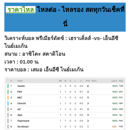
ราคาไหล
ไหลต่อ - ไหลรอง สดทุกวันเช็คที่
นี่
วิเคราะห์บอล พรีเมียร์ดัตช์ : เฮราเคิ่ลส์ -vs- เอ็นอีซี
ไนย์เมเก้น
สนาม : อาซิโตะ สตาดิโอน
เวลา : 01.00 น.
ราคาบอล : เสมอ เอ็นอีซี ไนย์เมเก้น