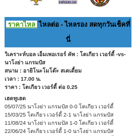
ราคาไหล
ไหลต่อ - ไหลรอง สดทุกวันเช็คที่
นี่
วิเคราะห์บอล เอ็มเพอเรอร์ คัพ : โตเกียว เวอร์ดี้ -vs-
นาโงย่า แกรมปัส
สนาม : อายิโนะโมโต๊ะ สเตเดี้ยม
เวลา : 17.00 น.
ราคา : โตเกียว เวอร์ดี้ ต่อ 0.25
เฮดทูเฮด
05/07/25 นาโงย่า แกรมปัส 0-0 โตเกียว เวอร์ดี้
15/03/25 โตเกียว เวอร์ดี้ 2-1 นาโงย่า แกรมปัส
11/08/24 นาโงย่า แกรมปัส 1-0 โตเกียว เวอร์ดี้
22/06/24 โตเกียว เวอร์ดี้ 1-0 นาโงย่า แกรมปัส