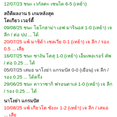
12/07/23 ชนะ เวกัลตะ เซนได 6-5 (เหย้า)
สถิติผลงาน 5 เกมหลังสุด
โตเกียว เวอร์ดี้
09/08/25 ชนะ โยโกฮาม่า เอฟ มารินอส 1-0 (เหย้า) เจ
ลีก / ต่อ ปป ... ได้
20/07/25 แพ้ มาชิด้า เซลเวีย 0-1 (เหย้า) เจ ลีก / รอง
0.5 ... เสีย
16/07/25 ชนะ ซางัน โตสุ 1-0 (เหย้า) เอ็มเพอเรอร์ คัพ
/ ต่อ 0.25 ... ได้
05/07/25 เสมอ นาโงย่า แกรมปัส 0-0 (เยือน) เจ ลีก /
รอง 0.25 ... ได้ครึ่ง
29/06/25 ชนะ คาวาซากิ ฟรอนตาเล่ 1-0 (เหย้า) เจ ลีก
/ รอง 0.25 ... ได้
นาโงย่า แกรมปัส
10/08/25 แพ้ เกียวโต ซังงะ 1-2 (เหย้า) เจ ลีก / เสมอ
... เสีย