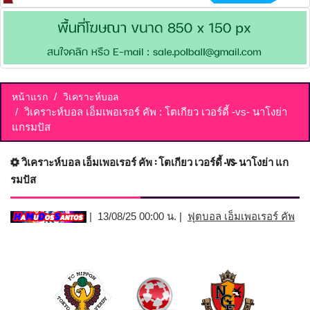
หน้าแรก
วิเคราะห์บอล
วิเคราะห์บอล เอ็มเพอเรอร์ คัพ : โตเกียว เวอร์ดี้ -vs- นาโงย่า
แกรมปัส
วิเคราะห์บอล เอ็มเพอเรอร์ คัพ : โตเกียว เวอร์ดี้ -vs- นาโงย่า แก
รมปัส
| 13/08/25 00:00 น. |
ฟุตบอล เอ็มเพอเรอร์ คัพ