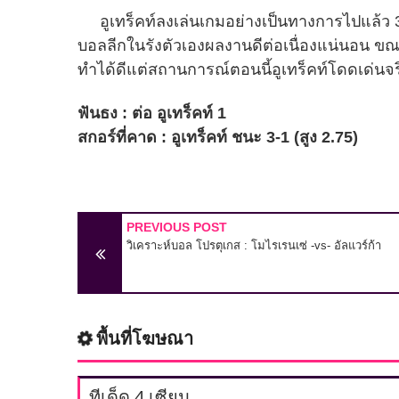
อูเทร็คท์ลงเล่นเกมอย่างเป็นทางการไปแล้ว 3 
บอลลีกในรังตัวเองผลงานดีต่อเนื่องแน่นอน ขณะที่เ
ทำได้ดีแต่สถานการณ์ตอนนี้อูเทร็คท์โดดเด่นจร
ฟันธง : ต่อ อูเทร็คท์ 1
สกอร์ที่คาด : อูเทร็คท์ ชนะ 3-1 (สูง 2.75)
PREVIOUS POST
วิเคราะห์บอล โปรตุเกส : โมไรเรนเซ่ -vs- อัลแวร์ก้า
พื้นที่โฆษณา
ทีเด็ด 4 เซียน