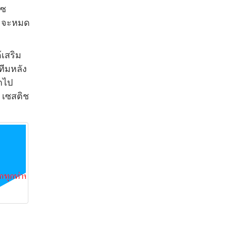
 ซ
ส์ จะหมด
้เสริม
ทีมหลัง
อกไป
 เซสติช