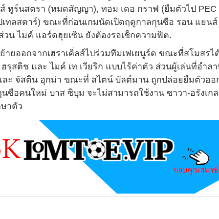
 เยนส์ ทูร์นสตรา (หมดสัญญา), ทอม เดอ กราฟ (ยืมตัวไป PEC
วไปเทลสตาร์) ขณะที่ก่อนเกมนัดเปิดฤดูกาลกุนซือ รอน แยน
 ส่วน ไมค์ แอร์ดฮุยเซิน ยังต้องรอเช็กความฟิต.
 ย้ายออกจากเฮราเคิ่ลส์ไปร่วมทีมเฟเยนูร์ด ขณะที่สโมสรได
รุสติช และ ไมค์ เท เวียริก แบบไร้ค่าตัว ส่วนผู้เล่นที่อำลา
ละ จัสติน ฮุกม่า ขณะที่ สไตน์ บัลต์มาน ถูกปล่อยยืมตัวอ
กุนซือคนใหม่ บาส ซิบุม จะไม่สามารถใช้งาน ซาวา-อรังเกล
กษาตัว