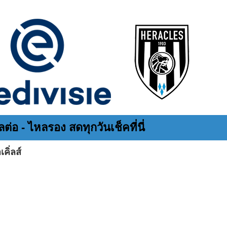
ต่อ - ไหลรอง สดทุกวันเช็คที่นี่
คิ่ลส์