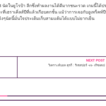
นัดในยูโรป้า ลีกซึ่งทำผลงานได้ดีมากชนะรวด เกมนี้ได้ปร
ฮราเคิ่ลส์ปีที่แล้วเกือบตกชั้น แม้ว่าการเจอกับอูเทร็คท์ปีท
ิงๆนัดนี้มั่นใจประเดิมเก็บสามแต้มได้แบบไม่ยากเย็น
NEXT POST
วิเคราะห์บอล ตุรกี : ริเซสปอร์ -vs- เกิซเตเป