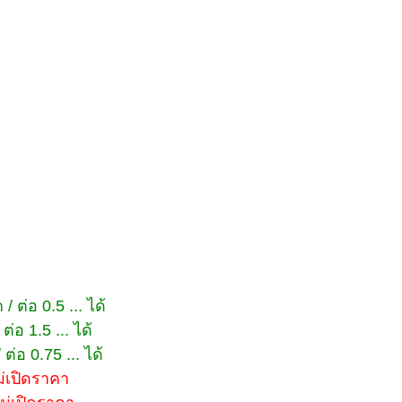
/ ต่อ 0.5 ... ได้
่อ 1.5 ... ได้
ต่อ 0.75 ... ได้
ไม่เปิดราคา