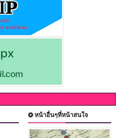
หน้าอื่นๆที่หน้าสนใจ