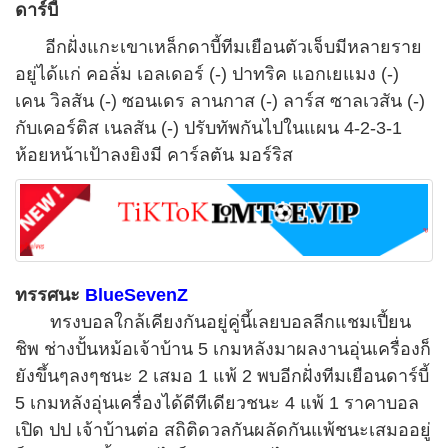
ดาร์บี้
อีกฝั่งแกะเขาเหล็กดาบี้ทีมเยือนตัวเจ็บมีหลายราย
อยู่ได้แก่ คอลั่ม เอลเดอร์
(-)
ปาทริค แอกเยแมง
(-)
เคน วิลสัน
(-)
ซอนเดร ลานกาส
(-)
ลาร์ส ซาลเวสัน
(-)
กับเคอร์ติส เนลสัน
(-)
ปรับทัพกันไปในแผน
4-2-3-1
ห้อยหน้าเป้าลงยิงมี คาร์ลตัน มอร์ริส
ทรรศนะ
BlueSevenZ
ทรงบอลใกล้เคียงกันอยู่คู่นี้เลยบอลลีกแชมเปี้ยน
ชิพ ช่างปั้นหม้อเจ้าบ้าน
5
เกมหลังมาผลงานอุ่นเครื่องก็
ยังขึ้นๆลงๆชนะ
2
เสมอ
1
แพ้
2
พบอีกฝั่งทีมเยือนดาร์บี้
5
เกมหลังอุ่นเครื่องได้ดีทีเดียวชนะ
4
แพ้
1
ราคาบอล
เปิด ปป เจ้าบ้านต่อ สถิติดวลกันผลัดกันแพ้ชนะเสมออยู่