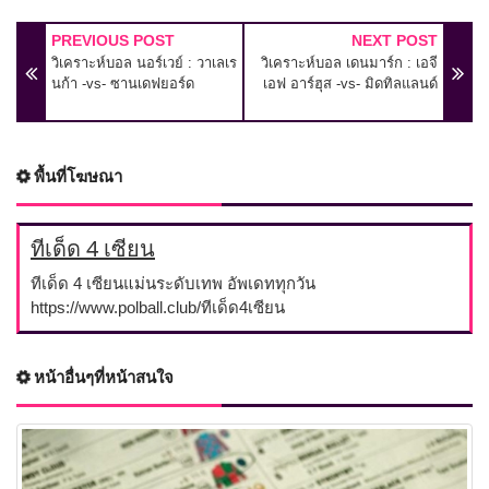
PREVIOUS POST
NEXT POST
วิเคราะห์บอล นอร์เวย์ : วาเลเร
วิเคราะห์บอล เดนมาร์ก : เอจี
นก้า -vs- ซานเดฟยอร์ด
เอฟ อาร์ฮุส -vs- มิดทิลแลนด์
พื้นที่โฆษณา
ทีเด็ด 4 เซียน
ทีเด็ด 4 เซียนแม่นระดับเทพ อัพเดททุกวัน
https://www.polball.club/ทีเด็ด4เซียน
หน้าอื่นๆที่หน้าสนใจ