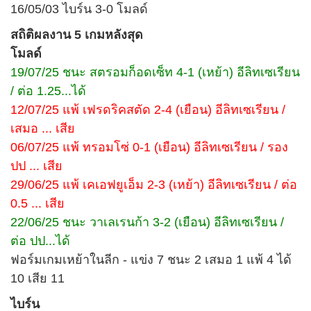
16/05/03 ไบร์น 3-0 โมลด์
สถิติผลงาน 5 เกมหลังสุด
โมลด์
19/07/25 ชนะ สตรอมก็อดเซ็ท 4-1 (เหย้า) อีลิทเซเรียน
/ ต่อ 1.25...ได้
12/07/25 แพ้ เฟรดริคสตัด 2-4 (เยือน) อีลิทเซเรียน /
เสมอ ... เสีย
06/07/25 แพ้ ทรอมโซ่ 0-1 (เยือน) อีลิทเซเรียน / รอง
ปป ... เสีย
29/06/25 แพ้ เคเอฟยูเอ็ม 2-3 (เหย้า) อีลิทเซเรียน / ต่อ
0.5 ... เสีย
22/06/25 ชนะ วาเลเรนก้า 3-2 (เยือน) อีลิทเซเรียน /
ต่อ ปป...ได้
ฟอร์มเกมเหย้าในลีก - แข่ง 7 ชนะ 2 เสมอ 1 แพ้ 4 ได้
10 เสีย 11
ไบร์น