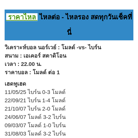
ราคาไหล
ไหลต่อ - ไหลรอง สดทุกวันเช็คที่
นี่
วิเคราะห์บอล นอร์เวย์ : โมลด์ -vs- ไบร์น
สนาม : เอเคอร์ สตาดิโอน
เวลา : 22.00 น.
ราคาบอล : โมลด์ ต่อ 1
เฮดทูเฮด
11/05/25 ไบร์น 0-3 โมลด์
22/09/21 ไบร์น 1-4 โมลด์
21/10/07 ไบร์น 2-0 โมลด์
24/06/07 โมลด์ 3-2 ไบร์น
09/03/07 โมลด์ 1-0 ไบร์น
31/08/03 โมลด์ 3-2 ไบร์น