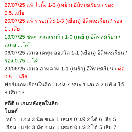
27/07/25 แพ้ ไวกิ้ง 1-3 (เหย้า) อีลิทเซเรียน / รอง
0.5...เสีย
20/07/25 แพ้ ทรอมโซ่ 1-3 (เยือน) อีลิทเซเรียน / รอง
1...เสีย
13/07/25 ชนะ วาเลเรนก้า 1-0 (เหย้า) อีลิทเซเรียน /
เสมอ ... ได้
06/07/25 เสมอ เคฟุม ออสโล 1-1 (เยือน) อีลิทเซเรียน /
รอง 0.75 ... ได้
29/06/25 เสมอ ฮามคาม 1-1 (เหย้า) อีลิทเซเรียน /
ต่อ
0.5 ... เสีย
ฟอร์มเกมเยือนในลีก - แข่ง 7 ชนะ 1 เสมอ 2 แพ้ 4 ได้
8 เสีย 13
สถิติ 6 เกมหลังสุดในลีก
โมลด์
เหย้า - แข่ง 3 นัด ชนะ 1 เสมอ 0 แพ้ 2 ได้ 6 เสีย 5
เยือน - แข่ง 3 นัด ชนะ 1 เสมอ 0 แพ้ 2 ได้ 5 เสีย 7