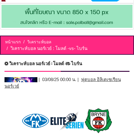
หน้าแรก
วิเคราะห์บอล
วิเคราะห์บอล นอร์เวย์ : โมลด์ -vs- ไบร์น
วิเคราะห์บอล นอร์เวย์ : โมลด์ -vs- ไบร์น
| 03/08/25 00:00 น. |
ฟุตบอล อิลิเตเซเรียน
นอร์เวย์