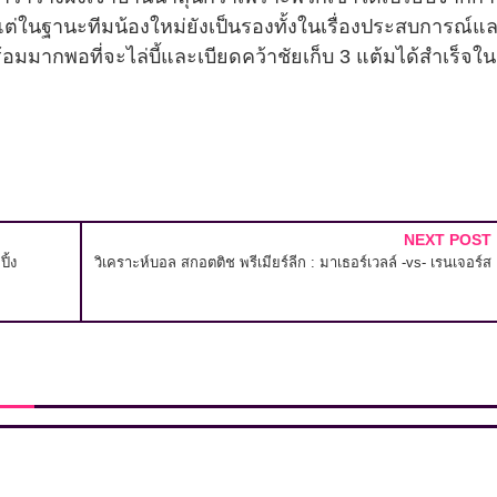
แต่ในฐานะทีมน้องใหม่ยังเป็นรองทั้งในเรื่องประสบการณ์แ
มากพอที่จะไล่บี้และเบียดคว้าชัยเก็บ 3 แต้มได้สำเร็จในเ
NEXT POST
ิ้ง
วิเคราะห์บอล สกอตติช พรีเมียร์ลีก : มาเธอร์เวลล์ -vs- เรนเจอร์ส