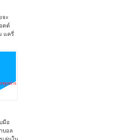
ดยจะ
อตต์
 แครี่
บมือ
าคาบอล
ารเล่นใน