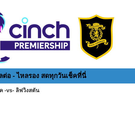
ต่อ - ไหลรอง สดทุกวันเช็คที่นี่
ค -vs- ลิฟวิงสตัน