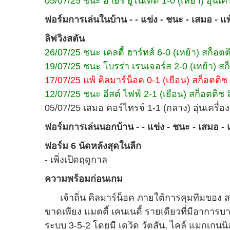
05/07/25 ชนะ อายร์ ยูไนเต็ด 1-0 (เหย้า) อุ่นเครื่
ฟอร์มการเล่นในบ้าน - - แข่ง - ชนะ - เสมอ - แพ้ -
ลิฟวิงสตัน
26/07/25 ชนะ เคลตี้ ฮาร์ทส์ 6-0 (เหย้า) สก็อตติช
19/07/25 ชนะ โบรร่า เรนเจอร์ส 2-0 (เหย้า) สก
17/07/25 แพ้ คิลมาร์น็อค 0-1 (เยือน) สก็อตติช ล
12/07/25 ชนะ อีสต์ ไฟฟ์ 2-1 (เยือน) สก็อตติช 
05/07/25 เสมอ คอร์ไทรจ์ 1-1 (กลาง) อุ่นเครื่อง
ฟอร์มการเล่นนอกบ้าน - - แข่ง - ชนะ - เสมอ - แพ้
ฟอร์ม 6 นัดหลังสุดในลีก
- เพิ่งเปิดฤดูกาล
ความพร้อมก่อนเกม
เจ้าถิ่น คิลมาร์น็อค ภายใต้การคุมทีมของ สจ
ขาดเพียง แมตตี้ เคนเนดี้ รายเดียวที่มีอากา
ระบบ 3-5-2 โดยมี เดวิด วัตสัน, ไคล์ แมกเกนน