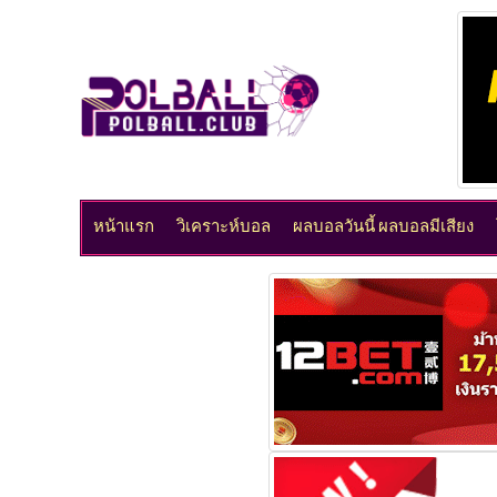
หน้าแรก
วิเคราะห์บอล
ผลบอลวันนี้ ผลบอลมีเสียง