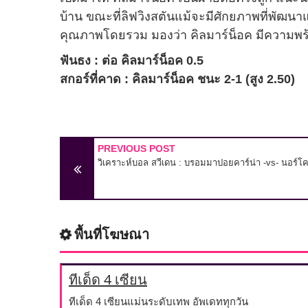
บ้าน ขณะที่ลิฟวิงสตันแม้จะมีศักยภาพที่พัฒนา
คุณภาพโดยรวม มองว่า คิลมาร์น็อค มีความพร้อม
ฟันธง : ต่อ คิลมาร์น็อค 0.5
สกอร์ที่คาด : คิลมาร์น็อค ชนะ 2-1 (สูง 2.50)
PREVIOUS POST
วิเคราะห์บอล สวีเดน : บรอมมาปอยคาร์น่า -vs- นอร์โคป
พื้นที่โฆษณา
ทีเด็ด 4 เซียน
ทีเด็ด 4 เซียนแม่นระดับเทพ อัพเดททุกวัน