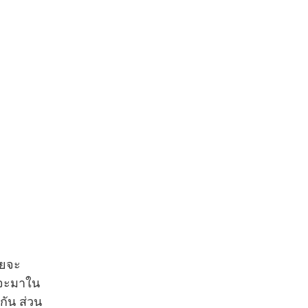
ดยจะ
าจะมาใน
กัน ส่วน