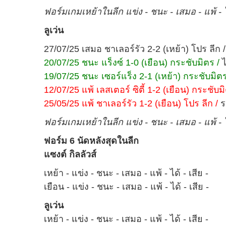
ฟอร์มเกมเหย้าในลีก แข่ง - ชนะ - เสมอ - แพ้ - ได
ลูเว่น
27/07/25 เสมอ ชาเลอร์รัว 2-2 (เหย้า) โปร ลีก /
20/07/25 ชนะ แร็งซ์ 1-0 (เยือน) กระชับมิตร /
ไ
19/07/25 ชนะ เซอร์แร็ง 2-1 (เหย้า) กระชับมิตร
12/07/25 แพ้ เลสเตอร์ ซิตี้ 1-2 (เยือน) กระชับมิ
25/05/25 แพ้ ชาเลอร์รัว 1-2 (เยือน) โปร ลีก /
รอ
ฟอร์มเกมเหย้าในลีก แข่ง - ชนะ - เสมอ - แพ้ - ได
ฟอร์ม 6 นัดหลังสุดในลีก
แซงต์ กิลลัวส์
เหย้า - แข่ง - ชนะ - เสมอ - แพ้ - ได้ - เสีย -
เยือน - แข่ง - ชนะ - เสมอ - แพ้ - ได้ - เสีย -
ลูเว่น
เหย้า - แข่ง - ชนะ - เสมอ - แพ้ - ได้ - เสีย -