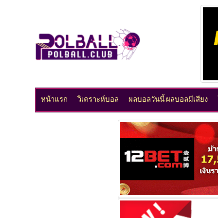
หน้าแรก
วิเคราะห์บอล
ผลบอลวันนี้ ผลบอลมีเสียง