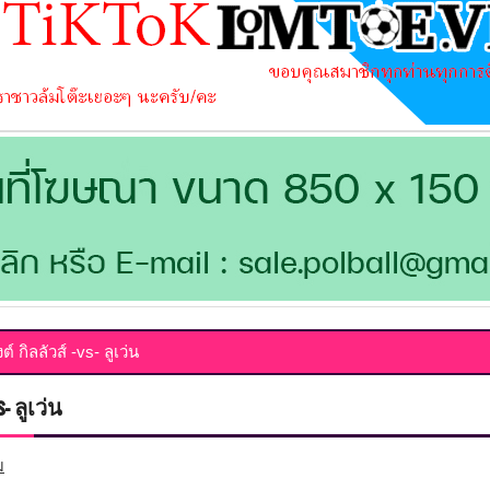
 กิลลัวส์ -vs- ลูเว่น
- ลูเว่น
ม