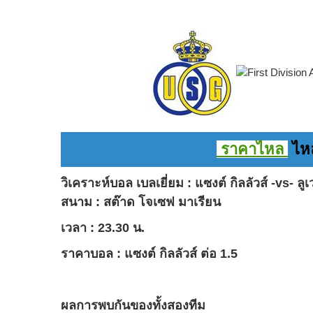
ราคาไหล
ไหล
วิเคราะห์บอล
เบลเยี่ยม : แซงต์ กิลลัวส์ -vs- ลูเ
สนาม : สต๊าด โจเซฟ มาเรียน
เวลา : 23.30 น.
ราคาบอล
:
แซงต์ กิลลัวส์ ต่อ 1.5
ผลการพบกันของทั้งสองทีม