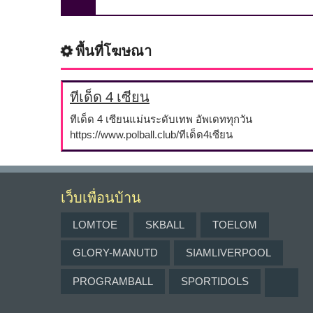
พื้นที่โฆษณา
ทีเด็ด 4 เซียน
ทีเด็ด 4 เซียนแม่นระดับเทพ อัพเดททุกวัน
https://www.polball.club/ทีเด็ด4เซียน
เว็บเพื่อนบ้าน
LOMTOE
SKBALL
TOELOM
GLORY-MANUTD
SIAMLIVERPOOL
PROGRAMBALL
SPORTIDOLS