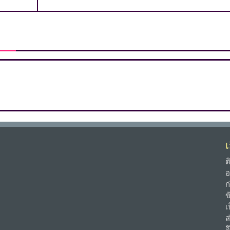
เ
ต
อ
ก
ข
เ
ส
จ