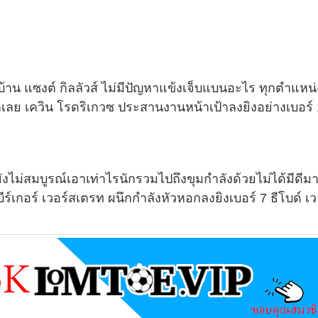
น แซงต์ กิลลัวส์ ไม่มีปัญหาแข้งเจ็บแบนอะไร ทุกตำแหน
เลย เควิน โรดริเกวซ ประสานงานหน้าเป้าลงยิงอย่างเบอร์
ังไม่สมบูรณ์เอาเท่าไรนักรวมไปถึงขุมกำลังด้วยไม่ได้มีดี
 บีร์เกอร์ เวอร์สเตรท ผนึกกำลังหัวหอกลงยิงเบอร์
7
ธีโบด์ เว