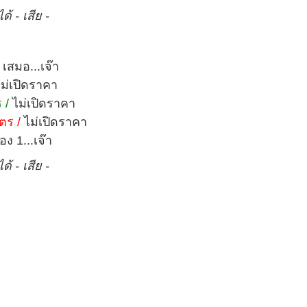
้ - เสีย -
 เสมอ...เจ๊า
ม่เปิดราคา
 /
ไม่เปิดราคา
ตร /
ไม่เปิดราคา
ง 1...เจ๊า
้ - เสีย -