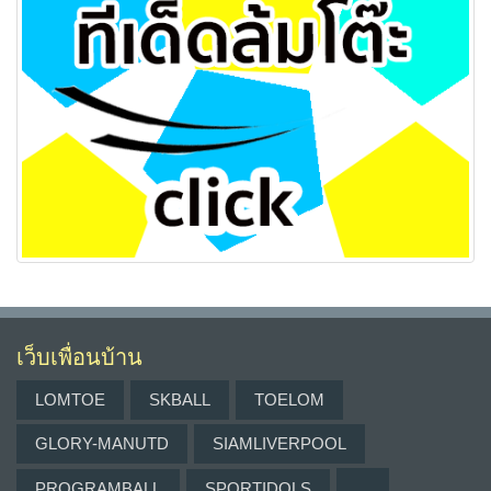
เว็บเพื่อนบ้าน
LOMTOE
SKBALL
TOELOM
GLORY-MANUTD
SIAMLIVERPOOL
PROGRAMBALL
SPORTIDOLS