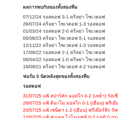
ผลการพบกันของทั้งสองทีม
07/12/24 รอสตอฟ 3-1 คริลย่า โซเวตอฟ
26/07/24 คริลย่า โซเวตอฟ 1-3 รอสตอฟ
01/03/24 รอสตอฟ 2-0 คริลย่า โซเวตอฟ
05/08/23 คริลย่า โซเวตอฟ 5-1 รอสตอฟ
12/11/22 คริลย่า โซเวตอฟ 1-3 รอสตอฟ
17/09/22 รอสตอฟ 2-1 คริลย่า โซเวตอฟ
06/04/22 รอสตอฟ 1-0 คริลย่า โซเวตอฟ
18/09/21 คริลย่า โซเวตอฟ 4-2 รอสตอฟ
ฟอร์ม 5 นัดหลังสุดของทั้งสองทีม
รอสตอฟ
31/07/25 แพ้ สปาร์ตัก มอสโก 0-2 (เหย้า) รัสเซีย
26/07/25 แพ้ ดินาโม มอสโก 0-1 (เยือน) พรีเมียร์
20/07/25 แพ้ เซนิตฯ 1-2 (เยือน) พรีเมียร์ลีก รัสเ
12/07/25 แพ้ ฟาเคล โวโรเนซห์ 0-2 (เหย้า) กระ