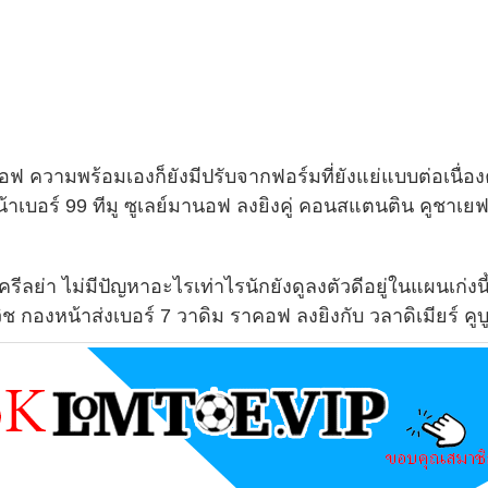
 ความพร้อมเองก็ยังมีปรับจากฟอร์มที่ยังแย่แบบต่อเนื่อง
้าเบอร์
99
ทีมู ซูเลย์มานอฟ ลงยิงคู่ คอนสแตนติน คูชาเย
่า ไม่มีปัญหาอะไรเท่าไรนักยังดูลงตัวดีอยู่ในแผนเก่งนี
ิช กองหน้าส่งเบอร์
7
วาดิม ราคอฟ ลงยิงกับ วลาดิเมียร์ คู