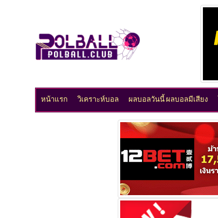
หน้าแรก
วิเคราะห์บอล
ผลบอลวันนี้ ผลบอลมีเสียง