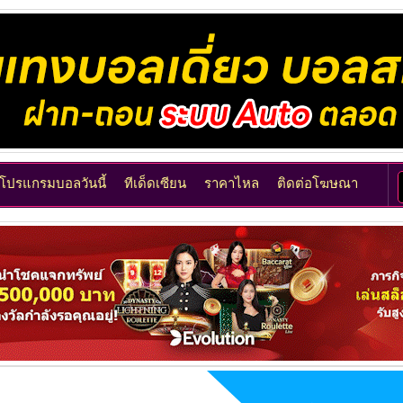
โปรแกรมบอลวันนี้
ทีเด็ดเซียน
ราคาไหล
ติดต่อโฆษณา