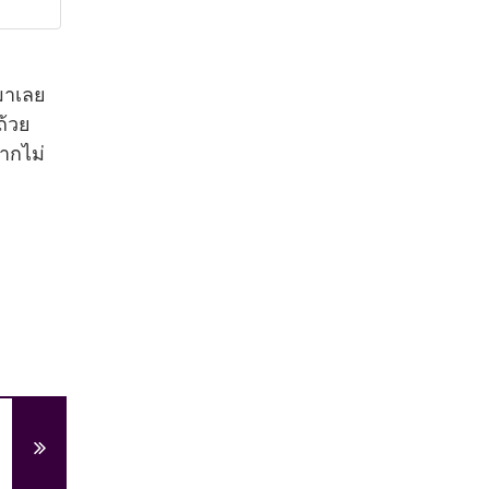
มาเลย
ถ้วย
ากไม่