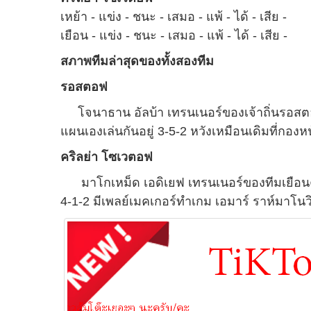
เหย้า - แข่ง - ชนะ - เสมอ - แพ้ - ได้ - เสีย -
เยือน - แข่ง - ชนะ - เสมอ - แพ้ - ได้ - เสีย -
สภาพทีมล่าสุดของทั้งสองทีม
รอสตอฟ
โจนาธาน อัลบ้า เทรนเนอร์ของเจ้าถิ่นรอสตอฟ
แผนเองเล่นกันอยู่
3-5-2
หวังเหมือนเดิมที่กองหน
คริลย่า โซเวตอฟ
มาโกเหม็ด เอดิเยฟ เทรนเนอร์ของทีมเยือนครีลย
4-1-2
มีเพลย์เมคเกอร์ทำเกม เอมาร์ ราห์มาโนว