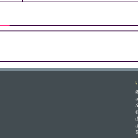
เ
ต
อ
ก
ข
เ
ส
จ