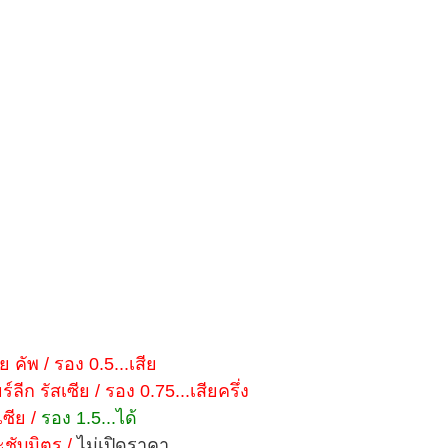
 คัพ / รอง 0.5...เสีย
ลีก รัสเซีย / รอง 0.75...เสียครึ่ง
ซีย /
รอง 1.5...ได้
ชับมิตร /
ไม่เปิดราคา