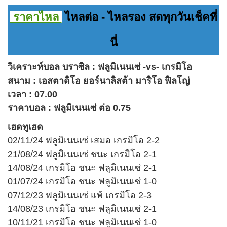
ราคาไหล
ไหลต่อ - ไหลรอง สดทุกวันเช็คที่
นี่
วิเคราะห์บอล บราซิล : ฟลูมิเนนเซ่ -vs- เกรมิโอ
สนาม : เอสตาดิโอ ยอร์นาลิสต้า มาริโอ ฟิลโญ่
เวลา : 07.00
ราคาบอล : ฟลูมิเนนเซ่ ต่อ 0.75
เฮดทูเฮด
02/11/24 ฟลูมิเนนเซ่ เสมอ เกรมิโอ 2-2
21/08/24 ฟลูมิเนนเซ่ ชนะ เกรมิโอ 2-1
14/08/24 เกรมิโอ ชนะ ฟลูมิเนนเซ่ 2-1
01/07/24 เกรมิโอ ชนะ ฟลูมิเนนเซ่ 1-0
07/12/23 ฟลูมิเนนเซ่ แพ้ เกรมิโอ 2-3
14/08/23 เกรมิโอ ชนะ ฟลูมิเนนเซ่ 2-1
10/11/21 เกรมิโอ ชนะ ฟลูมิเนนเซ่ 1-0