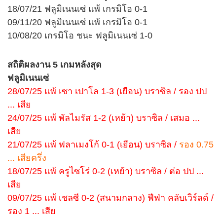
18/07/21 ฟลูมิเนนเซ่ แพ้ เกรมิโอ 0-1
09/11/20 ฟลูมิเนนเซ่ แพ้ เกรมิโอ 0-1
10/08/20 เกรมิโอ ชนะ ฟลูมิเนนเซ่ 1-0
สถิติผลงาน 5 เกมหลังสุด
ฟลูมิเนนเซ่
28/07/25 แพ้ เซา เปาโล 1-3 (เยือน) บราซิล / รอง ปป
... เสีย
24/07/25 แพ้ พัลไมรัส 1-2 (เหย้า) บราซิล / เสมอ ...
เสีย
21/07/25 แพ้ ฟลาเมงโก้ 0-1 (เยือน) บราซิล /
รอง 0.75
... เสียครึ่ง
18/07/25 แพ้ ครูไซโร่ 0-2 (เหย้า) บราซิล / ต่อ ปป ...
เสีย
09/07/25 แพ้ เชลซี 0-2 (สนามกลาง) ฟีฟ่า คลับเวิร์ลด์
/
รอง 1 ... เสีย