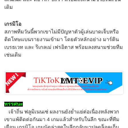
เดิม
เกรมิโอ
สภาพทีมวันนี้พวกเขาไม่มีปัญหาตัวผู้เล่นบาดเจ็บหรือ
ติดโทษแบนรายงานเข้ามา โดยตัวหลักอย่าง มาร์ติน
เบรธเวท และ ริเกลเม่ เฟรอิตาส พร้อมลงสนามช่วยทีม
เช่นเดิม
ทรรศนะ
เจ้าถิ่น ฟลูมิเนนเซ่ ผลงานยังย่ำแย่ต่อเนื่องหลังพวก
เขาแพ้ติดต่อกันมา 4 เกมแล้วสำหรับในลีก ขณะที่ทีม
เยือน เกรมิโอ เกมนัดล่าสุดในลีกกลับมาปลดล็อคเก็บ