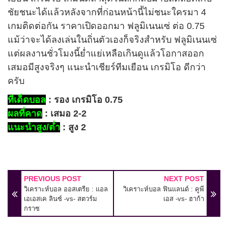
ชัยชนะได้แล้วหลังจากที่ก่อนหน้านี้ไม่ชนะใครมา 4
เกมติดต่อกัน ราคาเปิดออกมา ฟลูมิเนนเซ่ ต่อ 0.75
แม้ว่าจะได้ลงเล่นในถิ่นตัวเองก็จริงสำหรับ ฟลูมิเนนเซ่
แต่ผลงานชั่วโมงนี้ย่ำแย่เหลือเกินดูแล้วโอกาสออก
เสมอมีสูงจริงๆ แนะนำเชียร์ทีมเยือน เกรมิโอ ดีกว่า
ครับ
ทีเด็ดบอล
: รอง เกรมิโอ 0.75
ผลที่คาด
: เสมอ 2-2
แนะนำสูง/ต่ำ
: สูง 2
PREVIOUS POST
NEXT POST
วิเคราะห์บอล ออสเตรีย : แอล
วิเคราะห์บอล ฟินแลนด์ : คูพี
เอเอสเค ลินซ์ -vs- สตวร์ม
เอส -vs- ฮาก้า
กราซ