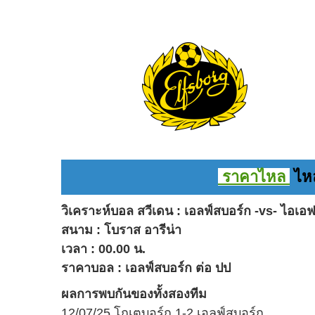
ราคาไหล
ไหล
วิเคราะห์บอล สวีเดน : เอลฟ์สบอร์ก -vs- ไอเอ
สนาม : โบราส อารีน่า
เวลา : 00.00 น.
ราคาบอล : เอลฟ์สบอร์ก ต่อ ปป
ผลการพบกันของทั้งสองทีม
12/07/25 โกเตบอร์ก 1-2 เอลฟ์สบอร์ก