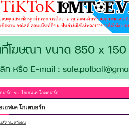
์สบอร์ก -vs- ไอเอฟเค โกเตบอร์ก
 ไอเอฟเค โกเตบอร์ก
ส์คาน สวีเดน