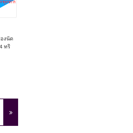
องนัด
4 ทริ