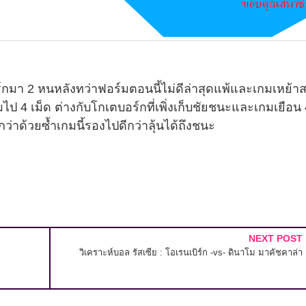
2 หนหลังทว่าฟอร์มตอนนี้ไม่ดีล่าสุดแพ้และเกมเหย้าส
ป 4 เม็ด ต่างกับโกเตบอร์กที่เพิ่งเก็บชัยชนะและเกมเยือน 
ว่าด้วยซ้ำเกมนี้รองไปดีกว่าลุ้นได้ถึงชนะ
NEXT POST
วิเคราะห์บอล รัสเซีย : โอเรนเบิร์ก -vs- ดินาโม มาคัชคาล่า