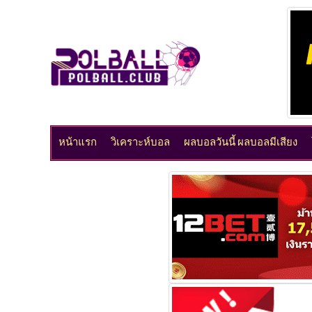
หน้าแรก
วิเคราะห์บอล
ผลบอลวันนี้ ผลบอลมีเสียง