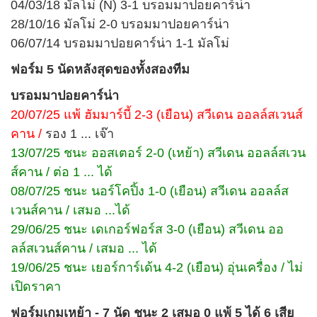
04/03/18 มัลโม่ (N) 3-1 บรอมมาปอยคาร์น่า
28/10/16 มัลโม่ 2-0 บรอมมาปอยคาร์น่า
06/07/14 บรอมมาปอยคาร์น่า 1-1 มัลโม่
ฟอร์ม 5 นัดหลังสุดของทั้งสองทีม
บรอมมาปอยคาร์น่า
20/07/25 แพ้ ฮัมมาร์บี้ 2-3 (เยือน) สวีเดน ออลล์สเวนส์
คาน /
รอง 1 ... เจ๊า
13/07/25 ชนะ ออสเตอร์ 2-0 (เหย้า) สวีเดน ออลล์สเวน
ส์คาน / ต่อ 1 ... ได้
08/07/25 ชนะ นอร์โคปิ้ง 1-0 (เยือน) สวีเดน ออลล์ส
เวนส์คาน / เสมอ ...ได้
29/06/25 ชนะ เดเกอร์ฟอร์ส 3-0 (เยือน) สวีเดน ออ
ลล์สเวนส์คาน / เสมอ ... ได้
19/06/25 ชนะ เยอร์การ์เด้น 4-2 (เยือน) อุ่นเครื่อง / ไม่
เปิดราคา
ฟอร์มเกมเหย้า - 7 นัด ชนะ 2 เสมอ 0 แพ้ 5 ได้ 6 เสีย