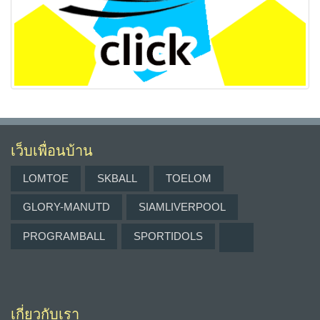
เว็บเพื่อนบ้าน
LOMTOE
SKBALL
TOELOM
GLORY-MANUTD
SIAMLIVERPOOL
PROGRAMBALL
SPORTIDOLS
เกี่ยวกับเรา