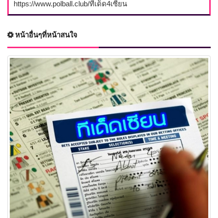
https://www.polball.club/ทีเด็ด4เซียน
หน้าอื่นๆที่หน้าสนใจ