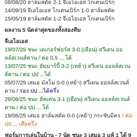
08/08/20 ฮาล์มสตัด 2-1 จีเอไอเอส โกเตนเบิร์ก
14/09/19 จีเอไอเอส โกเตนเบิร์ก 1-0 ฮาล์มสตัด
15/05/19 ฮาล์มสตัด 1-2 จีเอไอเอส โกเตนเบิร์ก
ผลงาน 5 นัดล่าสุดของทั้งสองทีม
จีเอไอเอส
19/07/25 ชนะ เดเกอร์ฟอร์ส 3-0 (เยือน) สวีเดน ออ
ลล์สเวนส์คาน / ต่อ 0.5 ... ได้
13/07/25 ชนะ ฮัมมาร์บี้ 3-2 (เหย้า) สวีเดน ออลล์สเวน
ส์คาน / ต่อ ปป ...ได้
05/07/25 เสมอ มัลโม่ 0-0 (เหย้า) สวีเดน ออลล์สเวนส์
คาน
/ รอง ปป ...ได้ครึ่ง
29/06/25 ชนะ ฮัคเค่น 3-1 (เยือน) สวีเดน ออลล์สเวนส์
คาน / ต่อ ปป ... ได้
19/06/25 เสมอ ฮาล์มสตัด 0-0 (เหย้า) กระชับมิตร
/ ต่อ
ปป ... เสียครึ่ง
ฟอร์มการเล่นในบ้าน - 7 นัด ชนะ 3 เสมอ 3 แพ้ 1 ได้ 9