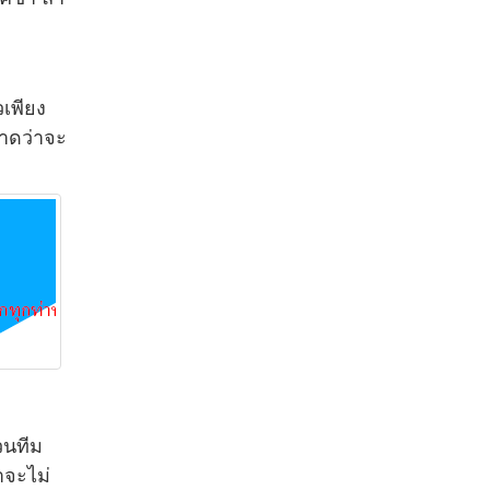
วเพียง
คาดว่าจะ
วนทีม
าจะไม่