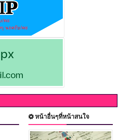
หน้าอื่นๆที่หน้าสนใจ