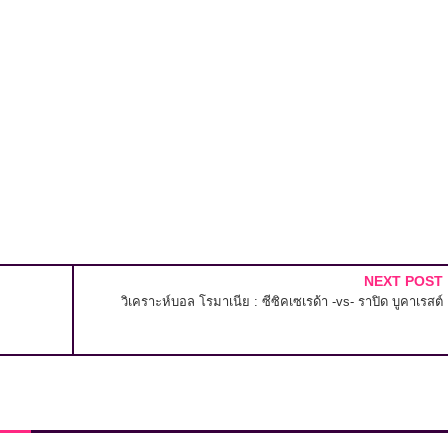
NEXT POST
วิเคราะห์บอล โรมาเนีย : ซีซิคเซเรด้า -vs- ราปิด บูคาเรสต์