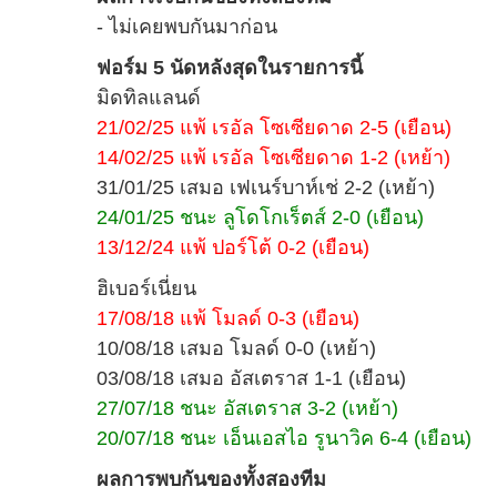
- ไม่เคยพบกันมาก่อน
ฟอร์ม 5 นัดหลังสุดในรายการนี้
มิดทิลแลนด์
21/02/25 แพ้ เรอัล โซเซียดาด 2-5 (เยือน)
14/02/25 แพ้ เรอัล โซเซียดาด 1-2 (เหย้า)
31/01/25 เสมอ เฟเนร์บาห์เช่ 2-2 (เหย้า)
24/01/25 ชนะ ลูโดโกเร็ตส์ 2-0 (เยือน)
13/12/24 แพ้ ปอร์โต้ 0-2 (เยือน)
ฮิเบอร์เนี่ยน
17/08/18 แพ้ โมลด์ 0-3 (เยือน)
10/08/18 เสมอ โมลด์ 0-0 (เหย้า)
03/08/18 เสมอ อัสเตราส 1-1 (เยือน)
27/07/18 ชนะ อัสเตราส 3-2 (เหย้า)
20/07/18 ชนะ เอ็นเอสไอ รูนาวิค 6-4 (เยือน)
ผลการพบกันของทั้งสองทีม