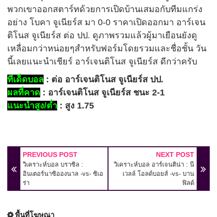
พวกเขาออกสตาร์ทด้วยการเปิดบ้านเสมอกับทีมแกร่ง
อย่าง โบคา จูเนียร์ส มา 0-0 ราคาเปิดออกมา อาร์เจน
ติโนส จูเนียร์ส ต่อ ปป. ดูภาพรวมแล้วผู้มาเยือนยังดู
เหลื่อมกว่าหน่อยๆสำหรับฟอร์มโดยรวมและชื่อชั้น วัน
นี้เลยแนะนำเชียร์ อาร์เจนติโนส จูเนียร์ส ดีกว่าครับ
ทีเด็ดบอล
: ต่อ อาร์เจนติโนส จูเนียร์ส ปป.
ผลที่คาด
: อาร์เจนติโนส จูเนียร์ส ชนะ 2-1
แนะนำสูง/ต่ำ
: สูง 1.75
PREVIOUS POST
NEXT POST
วิเคราะห์บอล บราซิล :
วิเคราะห์บอล อาร์เจนติน่า : นี
อินเตอร์นาซิอองนาล -vs- ซิเอ
เวลล์ โอลด์บอยส์ -vs- บาน
ร่า
ฟิลด์
พื้นที่โฆษณา