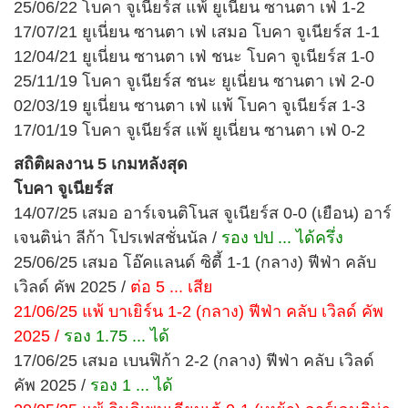
25/06/22 โบคา จูเนียร์ส แพ้ ยูเนี่ยน ซานตา เฟ่ 1-2
17/07/21 ยูเนี่ยน ซานตา เฟ่ เสมอ โบคา จูเนียร์ส 1-1
12/04/21 ยูเนี่ยน ซานตา เฟ่ ชนะ โบคา จูเนียร์ส 1-0
25/11/19 โบคา จูเนียร์ส ชนะ ยูเนี่ยน ซานตา เฟ่ 2-0
02/03/19 ยูเนี่ยน ซานตา เฟ่ แพ้ โบคา จูเนียร์ส 1-3
17/01/19 โบคา จูเนียร์ส แพ้ ยูเนี่ยน ซานตา เฟ่ 0-2
สถิติผลงาน 5 เกมหลังสุด
โบคา จูเนียร์ส
14/07/25 เสมอ อาร์เจนติโนส จูเนียร์ส 0-0 (เยือน) อาร์
เจนติน่า ลีก้า โปรเฟสชั่นนัล /
รอง ปป ... ได้ครึ่ง
25/06/25 เสมอ โอ๊คแลนด์ ซิตี้ 1-1 (กลาง) ฟีฟ่า คลับ
เวิลด์ คัพ 2025 /
ต่อ 5 ... เสีย
21/06/25 แพ้ บาเยิร์น 1-2 (กลาง) ฟีฟ่า คลับ เวิลด์ คัพ
2025 /
รอง 1.75 ... ได้
17/06/25 เสมอ เบนฟิก้า 2-2 (กลาง) ฟีฟ่า คลับ เวิลด์
คัพ 2025 /
รอง 1 ... ได้