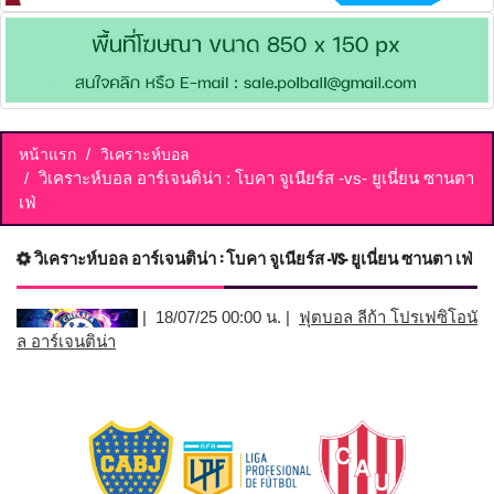
หน้าแรก
วิเคราะห์บอล
วิเคราะห์บอล อาร์เจนติน่า : โบคา จูเนียร์ส -vs- ยูเนี่ยน ซานตา
เฟ่
วิเคราะห์บอล อาร์เจนติน่า : โบคา จูเนียร์ส -vs- ยูเนี่ยน ซานตา เฟ่
| 18/07/25 00:00 น. |
ฟุตบอล ลีก้า โปรเฟซิโอนั
ล อาร์เจนติน่า