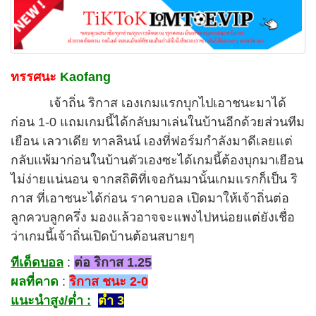
ทรรศนะ
Kaofang
เจ้าถิ่น ริกาส เองเกมแรกบุกไปเอาชนะมาได้
ก่อน 1-0 แถมเกมนี้ได้กลับมาเล่นในบ้านอีกด้วยส่วนทีม
เยือน เลวาเดีย ทาลลินน์ เองที่ฟอร์มกำลังมาดีเลยแต่
กลับแพ้มาก่อนในบ้านตัวเองซะได้เกมนี้ต้องบุกมาเยือน
ไม่ง่ายแน่นอน จากสถิติที่เจอกันมานั้นเกมแรกก็เป็น ริ
กาส ที่เอาชนะได้ก่อน ราคาบอล เปิดมาให้เจ้าถิ่นต่อ
ลูกควบลูกครึ่ง มองแล้วอาจจะแพงไปหน่อยแต่ยังเชื่อ
ว่าเกมนี้เจ้าถิ่นเปิดบ้านต้อนสบายๆ
ทีเด็ดบอล
:
ต่อ ริกาส 1.25
ผลที่คาด
:
ริกาส ชนะ 2-0
แนะนำสูง/ต่ำ :
ต่ำ 3