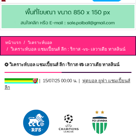
หน้าแรก
วิเคราะห์บอล
วิเคราะห์บอล แชมเปี้ยนส์ ลีก : ริกาส -vs- เลวาเดีย ทาลลินน์
วิเคราะห์บอล แชมเปี้ยนส์ ลีก : ริกาส -vs- เลวาเดีย ทาลลินน์
| 15/07/25 00:00 น. |
ฟุตบอล ยูฟ่า แชมเปี้ยนส์
ลีก