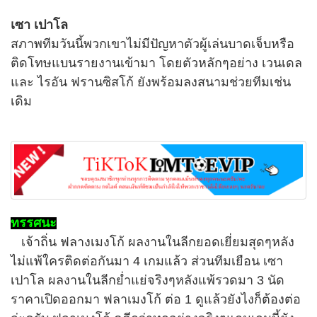
เซา เปาโล
สภาพทีมวันนี้พวกเขาไม่มีปัญหาตัวผู้เล่นบาดเจ็บหรือ
ติดโทษแบนรายงานเข้ามา โดยตัวหลักๆอย่าง เวนเดล
และ ไรอัน ฟรานซิสโก้ ยังพร้อมลงสนามช่วยทีมเช่น
เดิม
ทรรศนะ
เจ้าถิ่น ฟลางเมงโก้ ผลงานในลีกยอดเยี่ยมสุดๆหลัง
ไม่แพ้ใครติดต่อกันมา 4 เกมแล้ว ส่วนทีมเยือน เซา
เปาโล ผลงานในลีกย่ำแย่จริงๆหลังแพ้รวดมา 3 นัด
ราคาเปิดออกมา ฟลาเมงโก้ ต่อ 1 ดูแล้วยังไงก็ต้องต่อ