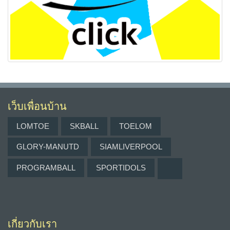
เว็บเพื่อนบ้าน
LOMTOE
SKBALL
TOELOM
GLORY-MANUTD
SIAMLIVERPOOL
PROGRAMBALL
SPORTIDOLS
เกี่ยวกับเรา