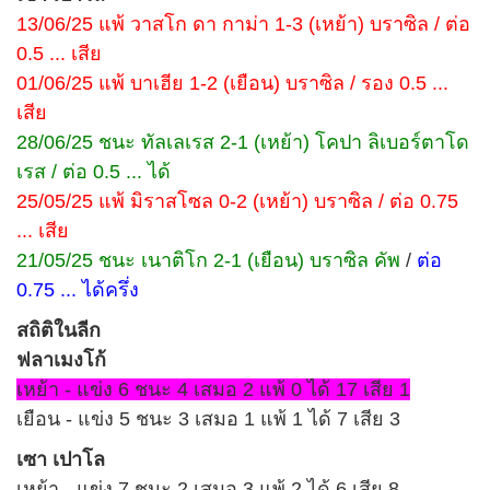
13/06/25 แพ้ วาสโก ดา กาม่า 1-3 (เหย้า) บราซิล / ต่อ
0.5 ... เสีย
01/06/25 แพ้ บาเฮีย 1-2 (เยือน) บราซิล / รอง 0.5 ...
เสีย
28/06/25 ชนะ ทัลเลเรส 2-1 (เหย้า) โคปา ลิเบอร์ตาโด
เรส / ต่อ 0.5 ... ได้
25/05/25 แพ้ มิราสโซล 0-2 (เหย้า) บราซิล / ต่อ 0.75
... เสีย
21/05/25 ชนะ เนาติโก 2-1 (เยือน) บราซิล คัพ
/
ต่อ
0.75 ... ได้ครึ่ง
สถิติในลีก
ฟลาเมงโก้
เหย้า - แข่ง 6 ชนะ 4 เสมอ 2 แพ้ 0 ได้ 17 เสีย 1
เยือน - แข่ง 5 ชนะ 3 เสมอ 1 แพ้ 1 ได้ 7 เสีย 3
เซา เปาโล
เหย้า - แข่ง 7 ชนะ 2 เสมอ 3 แพ้ 2 ได้ 6 เสีย 8