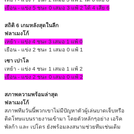
เยือน - แข่ง 5 ชนะ 0 เสมอ 3 แพ้ 2 ได้ 4 เสีย 6
สถิติ 6 เกมหลังสุดในลีก
ฟลาเมงโก้
เหย้า - แข่ง 4 ชนะ 3 เสมอ 1 แพ้ 0
เยือน - แข่ง 2 ชนะ 1 เสมอ 0 แพ้ 1
เซา เปาโล
เหย้า - แข่ง 4 ชนะ 1 เสมอ 1 แพ้ 2
เยือน - แข่ง 2 ชนะ 0 เสมอ 0 แพ้ 2
สภาพความพร้อมล่าสุด
ฟลาเมงโก้
สภาพทีมวันนี้พวกเขาไม่มีปัญหาตัวผู้เล่นบาดเจ็บหรือ
ติดโทษแบนรายงานเข้ามา โดยตัวหลักๆอย่าง เอริค
พัลก้า และ เปโดร ยังพร้อมลงสนามช่วยทีมเช่นเดิม