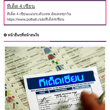
ทีเด็ด 4 เซียน
ทีเด็ด 4 เซียนแม่นระดับเทพ อัพเดททุกวัน
https://www.polball.club/ทีเด็ด4เซียน
หน้าอื่นๆที่หน้าสนใจ