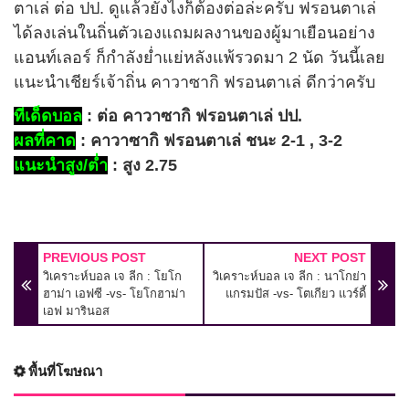
ตาเล่ ต่อ ปป. ดูแล้วยังไงก็ต้องต่อล่ะครับ ฟรอนตาเล่
ได้ลงเล่นในถิ่นตัวเองแถมผลงานของผู้มาเยือนอย่าง
แอนท์เลอร์ ก็กำลังย่ำแย่หลังแพ้รวดมา 2 นัด วันนี้เลย
แนะนำเชียร์เจ้าถิ่น คาวาซากิ ฟรอนตาเล่ ดีกว่าครับ
ทีเด็ดบอล
: ต่อ คาวาซากิ ฟรอนตาเล่ ปป.
ผลที่คาด
: คาวาซากิ ฟรอนตาเล่ ชนะ 2-1 , 3-2
แนะนำสูง/ต่ำ
: สูง 2.75
PREVIOUS POST
NEXT POST
วิเคราะห์บอล เจ ลีก : โยโก
วิเคราะห์บอล เจ ลีก : นาโกย่า
ฮาม่า เอฟซี -vs- โยโกฮาม่า
แกรมปัส -vs- โตเกียว แวร์ดี้
เอฟ มารินอส
พื้นที่โฆษณา