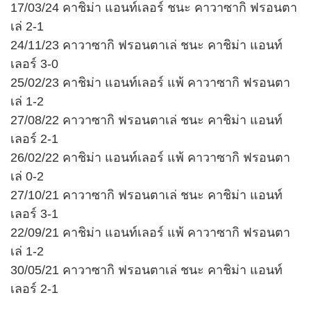
17/03/24 คาชิม่า แอนท์เลอร์ ชนะ คาวาซากิ ฟรอนตา
เล่ 2-1
24/11/23 คาวาซากิ ฟรอนตาเล่ ชนะ คาชิม่า แอนท์
เลอร์ 3-0
25/02/23 คาชิม่า แอนท์เลอร์ แพ้ คาวาซากิ ฟรอนตา
เล่ 1-2
27/08/22 คาวาซากิ ฟรอนตาเล่ ชนะ คาชิม่า แอนท์
เลอร์ 2-1
26/02/22 คาชิม่า แอนท์เลอร์ แพ้ คาวาซากิ ฟรอนตา
เล่ 0-2
27/10/21 คาวาซากิ ฟรอนตาเล่ ชนะ คาชิม่า แอนท์
เลอร์ 3-1
22/09/21 คาชิม่า แอนท์เลอร์ แพ้ คาวาซากิ ฟรอนตา
เล่ 1-2
30/05/21 คาวาซากิ ฟรอนตาเล่ ชนะ คาชิม่า แอนท์
เลอร์ 2-1