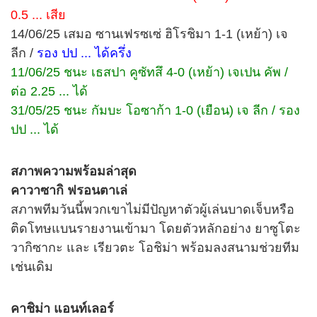
0.5 ... เสีย
14/06/25 เสมอ ซานเฟรซเซ่ ฮิโรชิมา 1-1 (เหย้า) เจ
ลีก /
รอง ปป ... ได้ครึ่ง
11/06/25 ชนะ เธสปา คูซัทสึ 4-0 (เหย้า) เจเปน คัพ /
ต่อ 2.25 ... ได้
31/05/25 ชนะ กัมบะ โอซาก้า 1-0 (เยือน) เจ ลีก / รอง
ปป ... ได้
สภาพความพร้อมล่าสุด
คาวาซากิ ฟรอนตาเล่
สภาพทีมวันนี้พวกเขาไม่มีปัญหาตัวผู้เล่นบาดเจ็บหรือ
ติดโทษแบนรายงานเข้ามา โดยตัวหลักอย่าง ยาซูโตะ
วากิซากะ และ เรียวตะ โอชิม่า พร้อมลงสนามช่วยทีม
เช่นเดิม
คาชิม่า แอนท์เลอร์