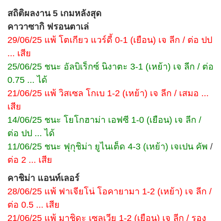
สถิติผลงาน 5 เกมหลังสุด
คาวาซากิ ฟรอนตาเล่
29/06/25 แพ้ โตเกียว แวร์ดี้ 0-1 (เยือน) เจ ลีก / ต่อ ปป
... เสีย
25/06/25 ชนะ อัลบิเร็กซ์ นิงาตะ 3-1 (เหย้า) เจ ลีก / ต่อ
0.75 ... ได้
21/06/25 แพ้ วิสเซล โกเบ 1-2 (เหย้า) เจ ลีก / เสมอ ...
เสีย
14/06/25 ชนะ โยโกฮาม่า เอฟซี 1-0 (เยือน) เจ ลีก /
ต่อ ปป ... ได้
11/06/25 ชนะ ฟุกุชิม่า ยูไนเต็ด 4-3 (เหย้า) เจเปน คัพ
/
ต่อ 2 ... เสีย
คาชิม่า แอนท์เลอร์
28/06/25 แพ้ ฟาเจียโน่ โอคายามา 1-2 (เหย้า) เจ ลีก /
ต่อ 0.5 ... เสีย
21/06/25 แพ้ มาชิดะ เซลเวีย 1-2 (เยือน) เจ ลีก / รอง