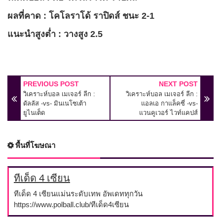
ผลที่คาด : โคโลราโด้ ราปิดส์ ชนะ 2-1
แนะนำสูงต่ำ : วางสูง 2.5
PREVIOUS POST
NEXT POST
วิเคราะห์บอล เมเจอร์ ลีก :
วิเคราะห์บอล เมเจอร์ ลีก :
ดัลลัส -vs- มินเนโซเต้า
แอลเอ กาแล็คซี่ -vs-
ยูไนเต็ด
แวนคูเวอร์ ไวท์แคปส์
พื้นที่โฆษณา
ทีเด็ด 4 เซียน
ทีเด็ด 4 เซียนแม่นระดับเทพ อัพเดททุกวัน
https://www.polball.club/ทีเด็ด4เซียน