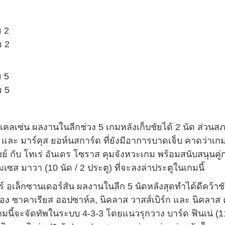
ย 2
ย 2
ย 5
ย 5
คลเซ่น ผลงานในลีกช่วง 5 เกมหลังเก็บชัยได้ 2 นัด ส่วนส
 และ มาร์คุส ยอห์นสการ์ด ที่ยังมีอาการบาดเจ็บ คาดว่าเก
์ กับ โทเร่ อันเดร โซราส คุมจังหวะเกม พร้อมสนับสนุนคู่
มเซส มาวา (10 นัด / 2 ประตู) ที่จะลงล่าประตูในเกมนี้
เล็กซานเดอร์สัน ผลงานในลีก 5 นัดหลังสุดทำได้ดีคว้าชั
อง ซาคาเรียส ออปซาห์ล, นิคลาส วาสส์เบิร์ก และ นิคลา
กมนี้จะจัดทัพในระบบ 4-3-3 โดยแนวรุกวาง บาร์ด ฟินเน่ (11