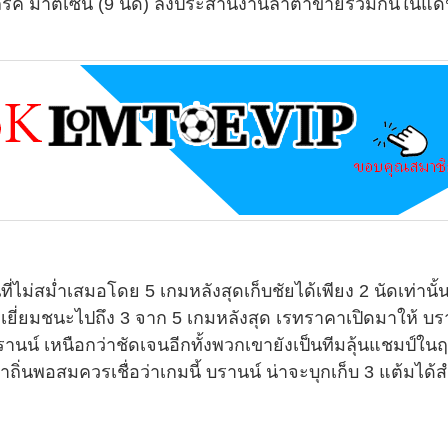
ะ อุลริค มาติเซ่น (9 นัด) ลงประสานงานล่าตาข่ายร่วมกันในแ
ี่ไม่สม่ำเสมอโดย 5 เกมหลังสุดเก็บชัยได้เพียง 2 นัดเท่านั้
ี่ยมชนะไปถึง 3 จาก 5 เกมหลังสุด เรทราคาเปิดมาให้ บรา
านน์ เหนือกว่าชัดเจนอีกทั้งพวกเขายังเป็นทีมลุ้นแชมป์ในฤด
่นพอสมควรเชื่อว่าเกมนี้ บรานน์ น่าจะบุกเก็บ 3 แต้มได้ส