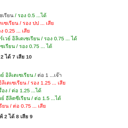
เซเรียน
/ รอง 0.5 ...ได้
ตเซเรียน / รอง ปป ... เสีย
 0.25 ... เสีย
ย์ อิลิเตเซเรียน / รอง 0.75 ... ได้
ซเรียน / รอง 0.75 ... ได้
 ได้ 7 เสีย 10
 อิลิเตเซเรียน /
ต่อ 1 ...เจ๊า
ลิเตเซเรียน / รอง 1.25 ... เสีย
อง / ต่อ 1.25 ...ได้
 อีลิตซีเรียน / ต่อ 1.5 ...ได้
ียน / ต่อ 0.75 ... เสีย
 2 ได้ 8 เสีย 9