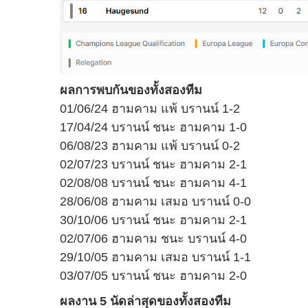
ผลการพบกันของทั้งสองทีม
01/06/24 ฮามคาม แพ้ บรานน์ 1-2
17/04/24 บรานน์ ชนะ ฮามคาม 1-0
06/08/23 ฮามคาม แพ้ บรานน์ 0-2
02/07/23 บรานน์ ชนะ ฮามคาม 2-1
02/08/08 บรานน์ ชนะ ฮามคาม 4-1
28/06/08 ฮามคาม เสมอ บรานน์ 0-0
30/10/06 บรานน์ ชนะ ฮามคาม 2-1
02/07/06 ฮามคาม ชนะ บรานน์ 4-0
29/10/05 ฮามคาม เสมอ บรานน์ 1-1
03/07/05 บรานน์ ชนะ ฮามคาม 2-0
ผลงาน 5 นัดล่าสุดของทั้งสองทีม