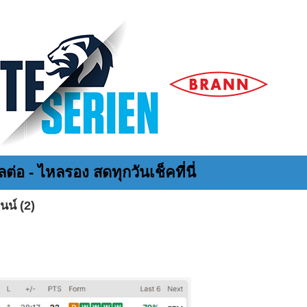
ต่อ - ไหลรอง สดทุกวันเช็คที่นี่
นน์ (2)