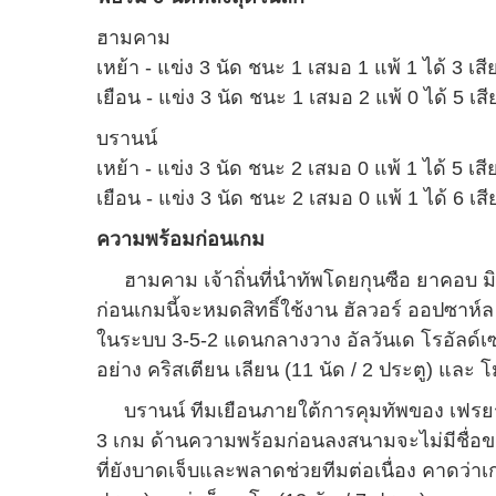
ฮามคาม
เหย้า - แข่ง 3 นัด ชนะ 1 เสมอ 1 แพ้ 1 ได้ 3 เสี
เยือน - แข่ง 3 นัด ชนะ 1 เสมอ 2 แพ้ 0 ได้ 5 เสี
บรานน์
เหย้า - แข่ง 3 นัด ชนะ 2 เสมอ 0 แพ้ 1 ได้ 5 เสี
เยือน - แข่ง 3 นัด ชนะ 2 เสมอ 0 แพ้ 1 ได้ 6 เสี
ความพร้อมก่อนเกม
ฮามคาม เจ้าถิ่นที่นำทัพโดยกุนซือ ยาคอบ มิเ
ก่อนเกมนี้จะหมดสิทธิ์ใช้งาน ฮัลวอร์ ออปซาห์ล
ในระบบ 3-5-2 แดนกลางวาง อัลวันเด โรอัลด์เซย
อย่าง คริสเตียน เลียน (11 นัด / 2 ประตู) และ โ
บรานน์ ทีมเยือนภายใต้การคุมทัพของ เฟรยร์ อ
3 เกม ด้านความพร้อมก่อนลงสนามจะไม่มีชื่อข
ที่ยังบาดเจ็บและพลาดช่วยทีมต่อเนื่อง คาดว่าเ