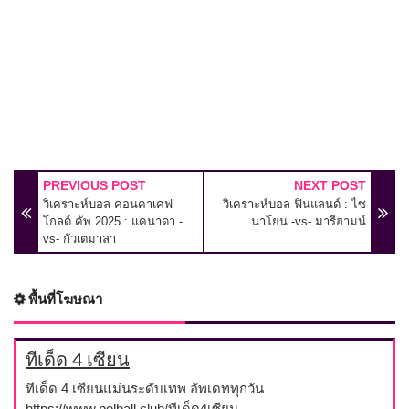
PREVIOUS POST
NEXT POST
วิเคราะห์บอล คอนคาเคฟ
วิเคราะห์บอล ฟินแลนด์ : ไซ
โกลด์ คัพ 2025 : แคนาดา -
นาโยน -vs- มารีฮามน์
vs- กัวเตมาลา
พื้นที่โฆษณา
ทีเด็ด 4 เซียน
ทีเด็ด 4 เซียนแม่นระดับเทพ อัพเดททุกวัน
https://www.polball.club/ทีเด็ด4เซียน