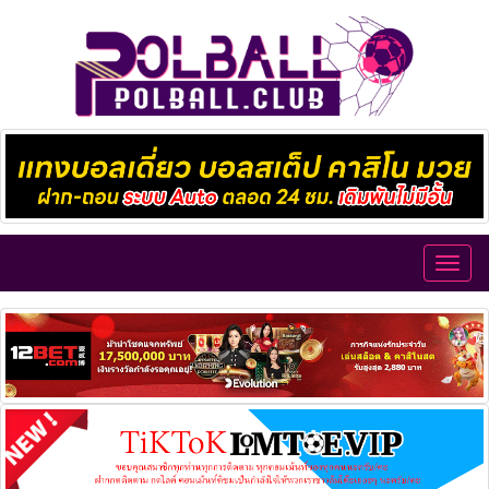
Toggl
navig