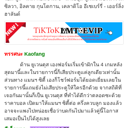
ซิลวา, อิลคาย กุนโดกาน, เคลาดิโอ อีเชเบร์รี่ - เออร์ลิ่ง
ฮาลันด์
ทรรศนะ
Kaofang
ด้าน ยูเวนตุส เองฟอร์มเริ่มเข้าฝักใน 4 เกมหลัง
สุดมานี้และในรายการนี้ก็เสียประตูแค่ลูกเดียวเท่านั้น
ส่วนทาง แมนฯ ซิตี้ เองก็โชว์ฟอร์มได้ยอดเยี่ยมเลยใน
รายการนี้แถมยังไม่เสียประตูให้ใครอีกด้วย จากสถิติที่
เจอกันมานั้นก็เป็น ยูเวนตุส ที่ทำได้ดีกว่าตลอดซะด้วย
ราคาบอล เปิดมาให้แมนฯ ซิตี้ต่อ ครึ่งควบลูก มองแล้ว
อาจจะแพงไปหน่อยเชื่อว่าบดกันไปมาแล้วคู่นี้โอกาส
เสมอเป็นไปได้สูงเลย