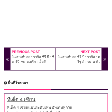
PREVIOUS POST
NEXT POST
วิเคราะห์บอล บราซิล ซีรี่ บี : ซี
วิเคราะห์บอล ซีรี่ บี บราซิล : ค
อาร์บี -vs- อเมริกา เอ็มจี
ริซูม่า -vs- อาไว
พื้นที่โฆษณา
ทีเด็ด 4 เซียน
ทีเด็ด 4 เซียนแม่นระดับเทพ อัพเดททุกวัน