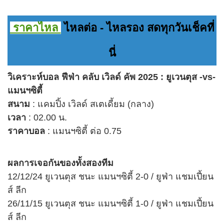
ราคาไหล
ไหลต่อ - ไหลรอง สดทุกวันเช็คที่
นี่
วิเคราะห์บอล ฟีฟ่า คลับ เวิลด์ คัพ 2025 : ยูเวนตุส -vs-
แมนฯซิตี้
สนาม
: แคมปิ้ง เวิลด์ สเตเดี้ยม (กลาง)
เวลา
: 02.00 น.
ราคาบอล
: แมนฯซิตี้ ต่อ 0.75
ผลการเจอกันของ
ทั้งสองทีม
12/12/24 ยูเวนตุส ชนะ แมนฯซิตี้ 2-0 / ยูฟ่า แชมเปี้ยน
ส์ ลีก
26/11/15 ยูเวนตุส ชนะ แมนฯซิตี้ 1-0 / ยูฟ่า แชมเปี้ยน
ส์ ลีก