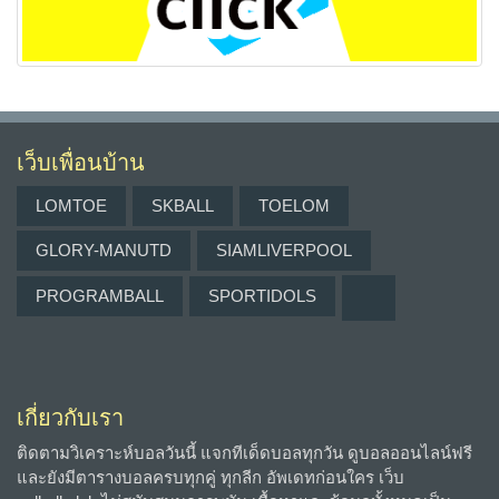
เว็บเพื่อนบ้าน
LOMTOE
SKBALL
TOELOM
GLORY-MANUTD
SIAMLIVERPOOL
PROGRAMBALL
SPORTIDOLS
เกี่ยวกับเรา
ติดตามวิเคราะห์บอลวันนี้ แจกทีเด็ดบอลทุกวัน ดูบอลออนไลน์ฟรี
และยังมีตารางบอลครบทุกคู่ ทุกลีก อัพเดทก่อนใคร เว็บ