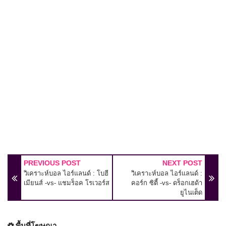
PREVIOUS POST
NEXT POST
วิเคราะห์บอล ไอร์แลนด์ : โบฮี
วิเคราะห์บอล ไอร์แลนด์ :
เมียนส์ -vs- แชมร็อค โรเวอร์ส
คอร์ก ซิตี้ -vs- ดร็อกเฮด้า
ยูไนเต็ด
พื้นที่โฆษณา