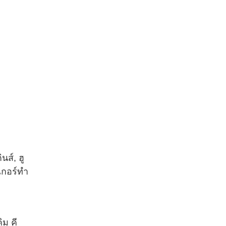
ส์, ฮู
เกอร์ทำ
ิม คี