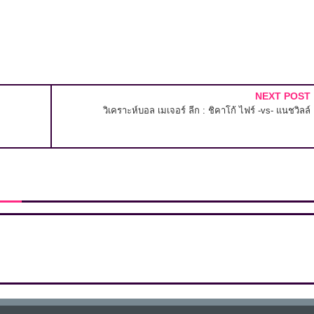
NEXT POST
วิเคราะห์บอล เมเจอร์ ลีก : ชิคาโก้ ไฟร์ -vs- แนชวิลล์