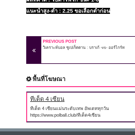
แนะนำสูง-ตำ่ : 2.25 ขอเลือกตำ่ก่อน
PREVIOUS POST
วิเคราะห์บอล ซูเปเร็ตตาน : บราเก้ -vs- ออร์ไกร์ท
พื้นที่โฆษณา
ทีเด็ด 4 เซียน
ทีเด็ด 4 เซียนแม่นระดับเทพ อัพเดททุกวัน
https://www.polball.club/ทีเด็ด4เซียน