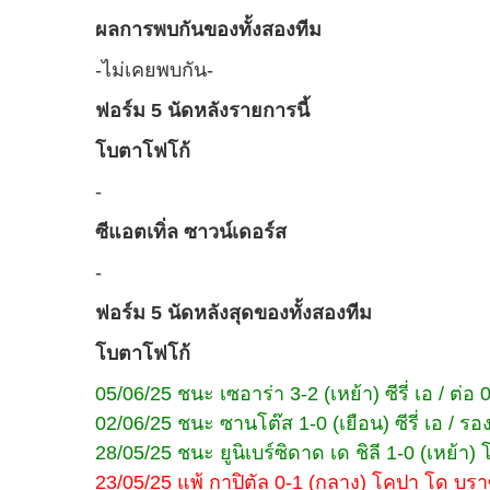
ผลการพบกันของทั้งสองทีม
-ไม่เคยพบกัน-
ฟอร์ม 5 นัดหลังรายการนี้
โบตาโฟโก้
-
ซีแอตเทิ่ล ซาวน์เดอร์ส
-
ฟอร์ม 5 นัดหลังสุดของทั้งสองทีม
โบตาโฟโก้
05/06/25 ชนะ เซอาร่า 3-2 (เหย้า) ซีรี่ เอ / ต่อ 0.
02/06/25 ชนะ ซานโต๊ส 1-0 (เยือน) ซีรี่ เอ / รอง
28/05/25 ชนะ ยูนิเบร์ซิดาด เด ชิลี 1-0 (เหย้า)
23/05/25 แพ้ กาปิตัล 0-1 (กลาง) โคปา โด บราซิ