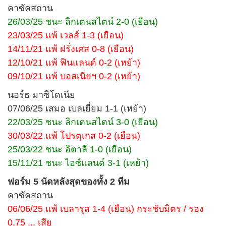
คาซัคสถาน
26/03/25 ชนะ ลิกเตนสไตน์ 2-0 (เยือน)
23/03/25 แพ้ เวลส์ 1-3 (เยือน)
14/11/21 แพ้ ฝรั่งเศส 0-8 (เยือน)
12/10/21 แพ้ ฟินแลนด์ 0-2 (เหย้า)
09/10/21 แพ้ บอสเนียฯ 0-2 (เหย้า)
นอร์ธ มาซิโดเนีย
07/06/25 เสมอ เบลเยี่ยม 1-1 (เหย้า)
22/03/25 ชนะ ลิกเตนสไตน์ 3-0 (เยือน)
30/03/22 แพ้ โปรตุเกส 0-2 (เยือน)
25/03/22 ชนะ อิตาลี 1-0 (เยือน)
15/11/21 ชนะ ไอซ์แลนด์ 3-1 (เหย้า)
ฟอร์ม 5 นัดหลังสุดของทั้ง 2 ทีม
คาซัคสถาน
06/06/25 แพ้ เบลารุส 1-4 (เยือน) กระชับมิตร / รอง
0.75 ... เสีย