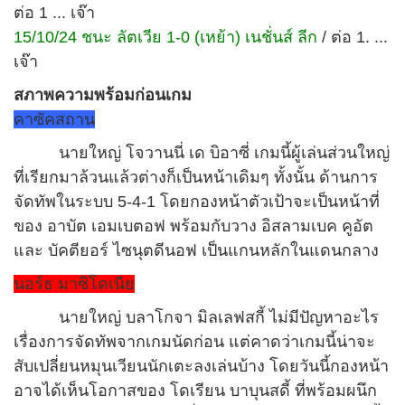
ต่อ 1 ... เจ๊า
15/10/24 ชนะ ลัตเวีย 1-0 (เหย้า) เนชั่นส์ ลีก
/ ต่อ 1. ...
เจ๊า
สภาพความพร้อมก่อนเกม
คาซัคสถาน
นายใหญ่ โจวานนี่ เด บิอาซี่ เกมนี้ผู้เล่นส่วนใหญ่
ที่เรียกมาล้วนแล้วต่างก็เป็นหน้าเดิมๆ ทั้งนั้น ด้านการ
จัดทัพในระบบ 5-4-1 โดยกองหน้าตัวเป้าจะเป็นหน้าที่
ของ อาบัต เอมเบตอฟ พร้อมกับวาง อิสลามเบค คูอัต
และ บัคตียอร์ ไซนุตดีนอฟ เป็นแกนหลักในแดนกลาง
นอร์ธ มาซิโดเนีย
นายใหญ่ บลาโกจา มิลเลฟสกี้ ไม่มีปัญหาอะไร
เรื่องการจัดทัพจากเกมนัดก่อน แต่คาดว่าเกมนี้น่าจะ
สับเปลี่ยนหมุนเวียนนักเตะลงเล่นบ้าง โดยวันนี้กองหน้า
อาจได้เห็นโอกาสของ โดเรียน บาบุนสดี้ ที่พร้อมผนึก