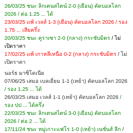
26/03/25 ชนะ ลิกเตนสไตน์ 2-0 (เยือน) คัดบอลโลก
2026 / ต่อ 1.25 ... ได้
23/03/25 แพ้ เวลส์ 1-3 (เยือน) คัดบอลโลก 2026 / รอง
1.75 ... เสียครึ่ง
20/03/25 ชนะ คูราเซา 2-0 (กลาง) กระชับมิตร
/ ไม่
เปิดราคา
17/02/25 แพ้ เกาหลีเหนือ 0-2 (กลาง) กระชับมิตร
/ ไม่
เปิดราคา
นอร์ธ มาซิโดเนีย
07/06/25 เสมอ เบลเยี่ยม 1-1 (เหย้า) คัดบอลโลก 2026
/ รอง 1.25 ... ได้
26/03/25 เสมอ เวลส์ 1-1 (เหย้า) คัดบอลโลก 2026
/
รอง ปป ... ได้ครึ่ง
22/03/25 ชนะ ลิกเตนสไตน์ 3-0 (เยือน) คัดบอลโลก
2026 / ต่อ 2 ... ได้
17/11/24 ชนะ หมู่เกาะแฟโร 1-0 (เหย้า) เนชั่นส์ ลีก
/