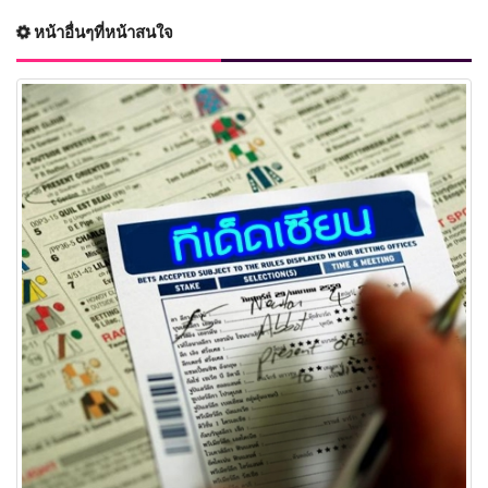
หน้าอื่นๆที่หน้าสนใจ