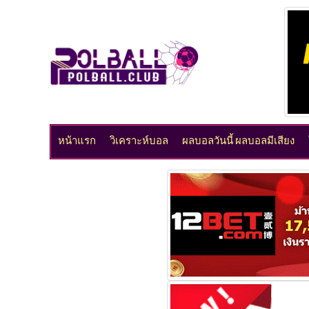
หน้าแรก
วิเคราะห์บอล
ผลบอลวันนี้ ผลบอลมีเสียง