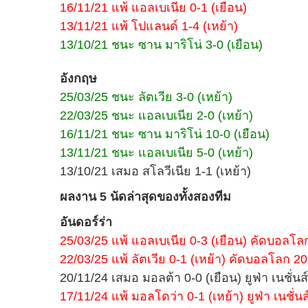
16/11/21 แพ้ แอลเบเนีย 0-1 (เยือน)
13/11/21 แพ้ โปแลนด์ 1-4 (เหย้า)
13/10/21 ชนะ ซาน มาริโน่ 3-0 (เยือน)
อังกฤษ
25/03/25 ชนะ ลัตเวีย 3-0 (เหย้า)
22/03/25 ชนะ แอลเบเนีย 2-0 (เหย้า)
16/11/21 ชนะ ซาน มาริโน่ 10-0 (เยือน)
13/11/21 ชนะ แอลเบเนีย 5-0 (เหย้า)
13/10/21 เสมอ สโลวีเนีย 1-1 (เหย้า)
ผลงาน 5 นัดล่าสุดของทั้งสองทีม
อันดอร์ร่า
25/03/25 แพ้ แอลเบเนีย 0-3 (เยือน) คัดบอลโลก 
22/03/25 แพ้ ลัตเวีย 0-1 (เหย้า) คัดบอลโลก 202
20/11/24 เสมอ มอลต้า 0-0 (เยือน) ยูฟ่า เนชั่นส
17/11/24 แพ้ มอลโดว่า 0-1 (เหย้า) ยูฟ่า เนชั่นส์ 