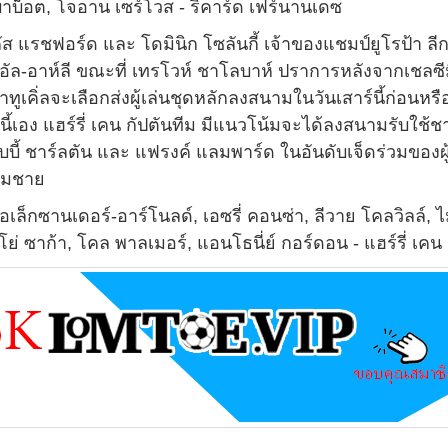
 บาบ็อต, โจอาน เซร์โวส - ริคาร์ด เฟร์นานเดซ
คัส แรชฟอร์ด และ โดมินิก โซลันกี้ เจ้าของแชมป์ยูโรป้า ลี
อัล-อาห์ลี ขณะที่ เทรโวห์ ชาโลบาห์ ปราการหลังจากเชลซีมี
ทูเคิ่ลจะเลือกส่งผู้เล่นชุดหลักลงสนามในวันเสาร์นี้ก่อนหรื
นี้เอง แฮร์รี่ เคน กัปตันทีม มีแนวโน้มจะได้ลงสนามรับใช้ชา
บบี้ ชาร์ลตัน และ แฟรงค์ แลมพาร์ด ในอันดับเจ็ดร่วมของผู้เ
ทีมชาย
อเล็กซานเดอร์-อาร์โนลด์, เอซรี่ คอนซ่า, ลีวาย โคลวิลล์, ไม
กาโย่ ซาก้า, โคล พาลเมอร์, แอนโธนี่ย์ กอร์ดอน - แฮร์รี่ เคน