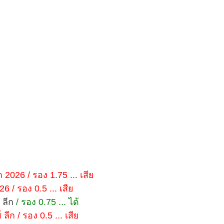
2026 / รอง 1.75 ... เสีย
6 / รอง 0.5 ... เสีย
์ ลีก
/ รอง 0.75 ... ได้
ลีก / รอง 0.5 ... เสีย