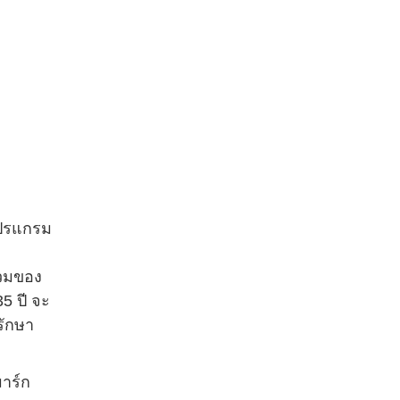
นโปรแกรม
่วมของ
35 ปี จะ
รักษา
มาร์ก