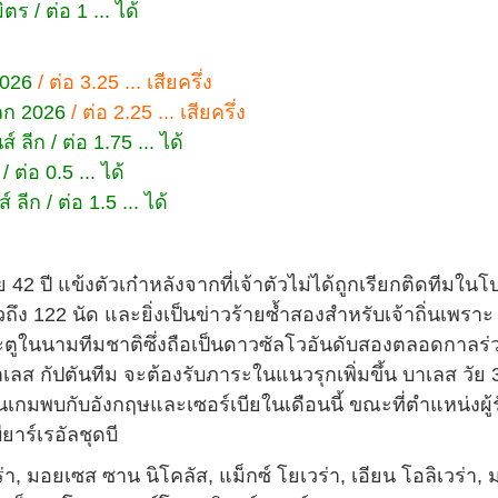
ร / ต่อ 1 ... ได้
2026
/ ต่อ 3.25 ... เสียครึ่ง
โลก 2026
/ ต่อ 2.25 ... เสียครึ่ง
 ลีก / ต่อ 1.75 ... ได้
 ต่อ 0.5 ... ได้
ลีก / ต่อ 1.5 ... ได้
2 ปี แข้งตัวเก๋าหลังจากที่เจ้าตัวไม่ได้ถูกเรียกติดทีมใ
ถึง 122 นัด และยิ่งเป็นข่าวร้ายซ้ำสองสำหรับเจ้าถิ่นเพราะ
ประตูในนามทีมชาติซึ่งถือเป็นดาวซัลโวอันดับสองตลอดกาลร
บาเลส กัปตันทีม จะต้องรับภาระในแนวรุกเพิ่มขึ้น บาเลส วัย 
ในเกมพบกับอังกฤษและเซอร์เบียในเดือนนี้ ขณะที่ตำแหน่งผู้
ยาร์เรอัลชุดบี
ร์ร่า, มอยเซส ซาน นิโคลัส, แม็กซ์ โยเวร่า, เอียน โอลิเวร่า, 