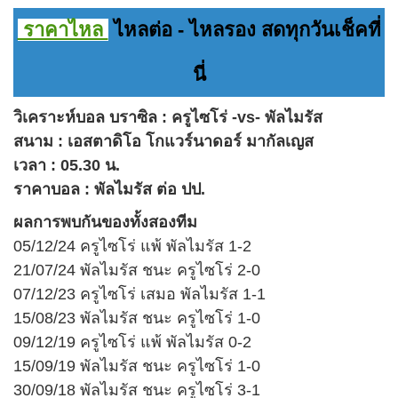
ราคาไหล
ไหลต่อ - ไหลรอง สดทุกวันเช็คที่
นี่
วิเคราะห์บอล บราซิล : ครูไซโร่ -vs- พัลไมรัส
สนาม : เอสตาดิโอ โกแวร์นาดอร์ มากัลเญส
เวลา : 05.30 น.
ราคาบอล : พัลไมรัส ต่อ ปป.
ผลการพบกันของทั้งสองทีม
05/12/24 ครูไซโร่ แพ้ พัลไมรัส 1-2
21/07/24 พัลไมรัส ชนะ ครูไซโร่ 2-0
07/12/23 ครูไซโร่ เสมอ พัลไมรัส 1-1
15/08/23 พัลไมรัส ชนะ ครูไซโร่ 1-0
09/12/19 ครูไซโร่ แพ้ พัลไมรัส 0-2
15/09/19 พัลไมรัส ชนะ ครูไซโร่ 1-0
30/09/18 พัลไมรัส ชนะ ครูไซโร่ 3-1