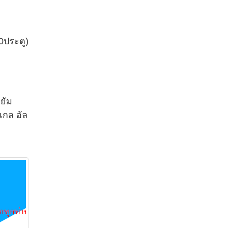
0ประตู)
ยัม
เกล อัล