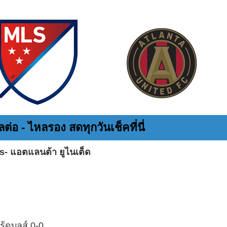
ต่อ - ไหลรอง สดทุกวันเช็คที่นี่
-vs- แอตแลนต้า ยูไนเต็ด
้ดบูลส์ 0-0