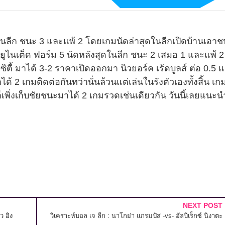
ุดในลีก ชนะ 3 และแพ้ 2 โดยเกมนัดล่าสุดในลีกเปิดบ้านเอา
ยูไนเต็ด ฟอร์ม 5 นัดหลังสุดในลีก ชนะ 2 เสมอ 1 และแพ้ 
ตี้ มาได้ 3-2 ราคาเปิดออกมา นิวยอร์ค เร้ดบูลส์ ต่อ 0.5 แม
้ 2 เกมติดต่อกันทว่านั่นล้วนแต่เล่นในรังตัวเองทั้งสิ้น เก
่ก็เพิ่งเก็บชัยชนะมาได้ 2 เกมรวดเช่นเดียวกัน วันนี้เลยแนะนำ
NEXT POST
ว อิง
วิเคราะห์บอล เจ ลีก : นาโกย่า แกรมปัส -vs- อัลบิเร็กซ์ นิงาตะ