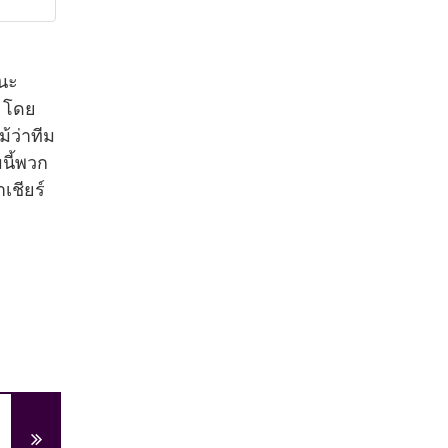
ชนะ
2 โดย
้ว่าทีม
มนี้พวก
เชียร์