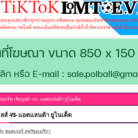
ิวยอร์ค เร้ดบูลส์ -vs- แอตแลนต้า ยูไนเต็ด
ูลส์ -vs- แอตแลนต้า ยูไนเต็ด
ีก ซอคเกอร์ สหรัฐอเมริกา