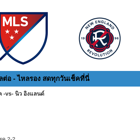
ต่อ - ไหลรอง สดทุกวันเช็คที่นี่
 -vs- นิว อิงแลนด์
พค 2-2