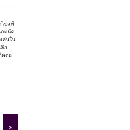
กไปแพ้
ยเกมนัด
งเล่นใน
ลีก
ิดต่อ