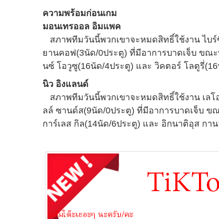
ความพร้อมก่อนเกม
มอนเทรออล อิมแพค
สภาพทีมวันนี้พวกเขาจะหมดสิทธิ์ใช้งาน ไบร์ซี่
ยานคอฟ(3นัด/0ประตู) ที่มีอาการบาดเจ็บ ขณะที่
นซ์ โอวูซู(16นัด/4ประตู) และ วิคตอร์ โลตูรี่(1
นิว อิงแลนด์
สภาพทีมวันนี้พวกเขาจะหมดสิทธิ์ใช้งาน เลโอนา
ลล์ ซานด์ส(9นัด/0ประตู) ที่มีอาการบาดเจ็บ ขณ
การ์เลส กิล(14นัด/6ประตู) และ อิกนาติอุส กาน