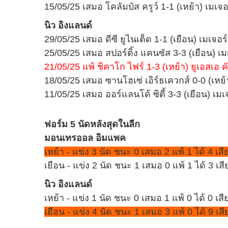
15/05/25 เสมอ โคลัมบัส ครูว์ 1-1 (เหย้า) เมเจอ
นิว อิงแลนด์
29/05/25 เสมอ ดีซี ยูไนเต็ด 1-1 (เยือน) เมเจอร์
25/05/25 เสมอ สปอร์ติ้ง แคนซัส 3-3 (เยือน) เม
21/05/25 แพ้ ชิคาโก ไฟร์ 1-3 (เหย้า) ยูเอสเอ คัพ
18/05/25 เสมอ ซานโฮเซ่ เอิร์ธเควกส์ 0-0 (เหย้
11/05/25 เสมอ ออร์แลนโด้ ซิตี้ 3-3 (เยือน) เมเ
ฟอร์ม 5 นัดหลังสุดในลีก
มอนเทรออล อิมแพค
เหย้า - แข่ง 3 นัด ชนะ 0 เสมอ 2 แพ้ 1 ได้ 4 เสี
เยือน - แข่ง 2 นัด ชนะ 1 เสมอ 0 แพ้ 1 ได้ 3 เสี
นิว อิงแลนด์
เหย้า - แข่ง 1 นัด ชนะ 0 เสมอ 1 แพ้ 0 ได้ 0 เสี
เยือน - แข่ง 4 นัด ชนะ 1 เสมอ 3 แพ้ 0 ได้ 9 เสี