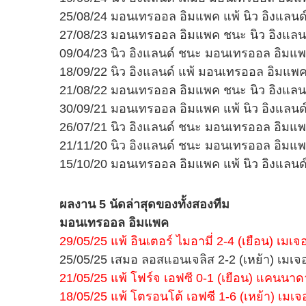
25/08/24 มอนเทรออล อิมแพค แพ้ นิว อิงแลนด์
27/08/23 มอนเทรออล อิมแพค ชนะ นิว อิงแลนด
09/04/23 นิว อิงแลนด์ ชนะ มอนเทรออล อิมแพ
18/09/22 นิว อิงแลนด์ แพ้ มอนเทรออล อิมแพค
21/08/22 มอนเทรออล อิมแพค ชนะ นิว อิงแลนด
30/09/21 มอนเทรออล อิมแพค แพ้ นิว อิงแลนด์
26/07/21 นิว อิงแลนด์ ชนะ มอนเทรออล อิมแพ
21/11/20 นิว อิงแลนด์ ชนะ มอนเทรออล อิมแพ
15/10/20 มอนเทรออล อิมแพค แพ้ นิว อิงแลนด์
ผลงาน 5 นัดล่าสุดของทั้งสองทีม
มอนเทรออล อิมแพค
29/05/25 แพ้ อินเตอร์ ไมอามี่ 2-4 (เยือน) เมเจอร
25/05/25 เสมอ ลอสแอนเจลิส 2-2 (เหย้า) เมเจอ
21/05/25 แพ้ โฟร์จ เอฟซี 0-1 (เยือน) แคนนาดา ค
18/05/25 แพ้ โตรอนโต้ เอฟซี 1-6 (เหย้า) เมเจอร์